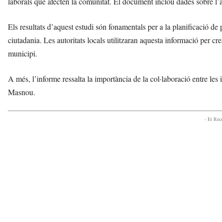
laborals que afecten la comunitat. El document inclou dades sobre l’atu
d
e
Els resultats d’aquest estudi són fonamentals per a la planificació de 
m
b
ciutadania. Les autoritats locals utilitzaran aquesta informació per 
a
municipi.
r
r
A més, l’informe ressalta la importància de la col·laboració entre les i
a
a
Masnou.
v
u
- Et Re
i