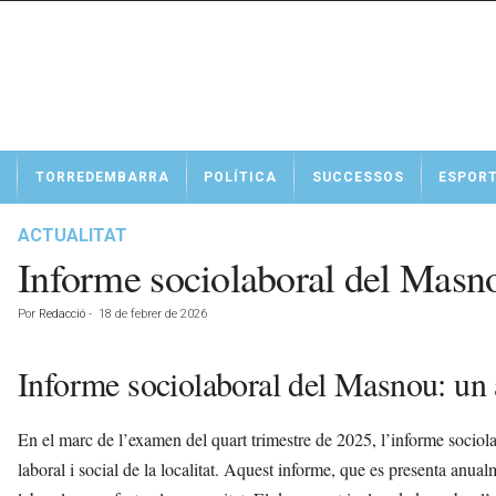
N
TORREDEMBARRA
POLÍTICA
SUCCESSOS
ESPOR
o
t
í
ACTUALITAT
c
Informe sociolaboral del Masno
i
e
Por
Redacció
-
18 de febrer de 2026
s
d
e
Informe sociolaboral del Masnou: un a
T
o
En el marc de l’examen del quart trimestre de 2025, l’informe sociol
r
r
laboral i social de la localitat. Aquest informe, que es presenta anual
e