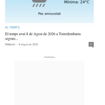
EL TEMPS
El temps avui 8 de Agost de 2026 a Torredembarra
segons...
-
8 d'agost de 2026
0
Redacció
- Publicitat -