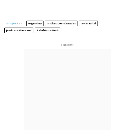
ETIQUETAS
Argentina
Institut Coordenades
Javier Milei
José Luis Manzano
Telefónica Perú
- Publicitat -