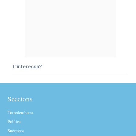
T’interessa?
Seccions
Torredembarra
Política
Successos