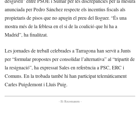
desgavell” entre PSOE i Sumar per les discrepàncies per la mesura
anunciada per Pedro Sánchez respecte els incentius fiscals als
propietaris de pisos que no apugin el preu del lloguer. “És una
mostra més de la feblesa en el si de la coalició que hi ha a
Madrid”, ha finalitzat.
Les jornades de treball celebrades a Tarragona han servit a Junts
per “formular propostes per consolidar l’alternativa” al “tripartit de
la resignació”, ha expressat Sales en referència a PSC, ERC i
Comuns. En la trobada també hi han participat telemàticament
Carles Puigdemont i Lluís Puig.
- Et Recomanem -