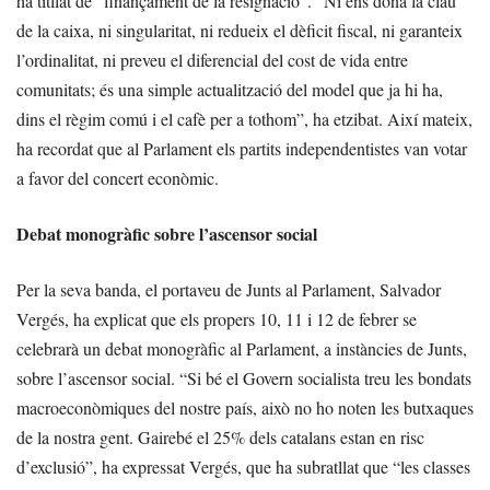
ha titllat de “finançament de la resignació”. “Ni ens dona la clau
de la caixa, ni singularitat, ni redueix el dèficit fiscal, ni garanteix
l’ordinalitat, ni preveu el diferencial del cost de vida entre
comunitats; és una simple actualització del model que ja hi ha,
dins el règim comú i el cafè per a tothom”, ha etzibat. Així mateix,
ha recordat que al Parlament els partits independentistes van votar
a favor del concert econòmic.
Debat monogràfic sobre l’ascensor social
Per la seva banda, el portaveu de Junts al Parlament, Salvador
Vergés, ha explicat que els propers 10, 11 i 12 de febrer se
celebrarà un debat monogràfic al Parlament, a instàncies de Junts,
sobre l’ascensor social. “Si bé el Govern socialista treu les bondats
macroeconòmiques del nostre país, això no ho noten les butxaques
de la nostra gent. Gairebé el 25% dels catalans estan en risc
d’exclusió”, ha expressat Vergés, que ha subratllat que “les classes