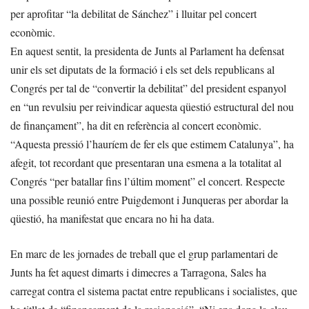
per aprofitar “la debilitat de Sánchez” i lluitar pel concert
econòmic.
En aquest sentit, la presidenta de Junts al Parlament ha defensat
unir els set diputats de la formació i els set dels republicans al
Congrés per tal de “convertir la debilitat” del president espanyol
en “un revulsiu per reivindicar aquesta qüestió estructural del nou
de finançament”, ha dit en referència al concert econòmic.
“Aquesta pressió l’hauríem de fer els que estimem Catalunya”, ha
afegit, tot recordant que presentaran una esmena a la totalitat al
Congrés “per batallar fins l’últim moment” el concert. Respecte
una possible reunió entre Puigdemont i Junqueras per abordar la
qüestió, ha manifestat que encara no hi ha data.
En marc de les jornades de treball que el grup parlamentari de
Junts ha fet aquest dimarts i dimecres a Tarragona, Sales ha
carregat contra el sistema pactat entre republicans i socialistes, que