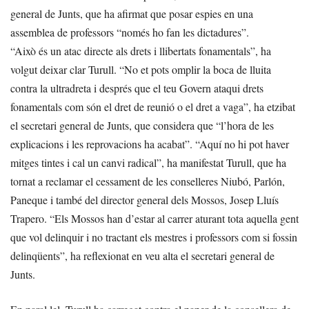
general de Junts, que ha afirmat que posar espies en una
assemblea de professors “només ho fan les dictadures”.
“Això és un atac directe als drets i llibertats fonamentals”, ha
volgut deixar clar Turull. “No et pots omplir la boca de lluita
contra la ultradreta i després que el teu Govern ataqui drets
fonamentals com són el dret de reunió o el dret a vaga”, ha etzibat
el secretari general de Junts, que considera que “l’hora de les
explicacions i les reprovacions ha acabat”. “Aquí no hi pot haver
mitges tintes i cal un canvi radical”, ha manifestat Turull, que ha
tornat a reclamar el cessament de les conselleres Niubó, Parlón,
Paneque i també del director general dels Mossos, Josep Lluís
Trapero. “Els Mossos han d’estar al carrer aturant tota aquella gent
que vol delinquir i no tractant els mestres i professors com si fossin
delinqüents”, ha reflexionat en veu alta el secretari general de
Junts.