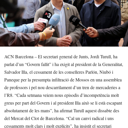
ACN Barcelona – El secretari general de Junts, Jordi Turull, ha
parlat d’un “Govern fallit” i ha exigit al president de la Generalitat,
Salvador Illa, el cessament de les conselleres Parlón, Niubó i
Paneque per la presumpta infiltració de Mossos en una assemblea
de professors i pel nou descarrilament d’un tren de mercaderies a
l’R8. “Cada setmana veiem nous episodis d’incompetència molt
greus per part del Govern i al president Illa això se li està escapant
absolutament de les mans”, ha afirmat Turull aquest dissabte des
del Mercat del Clot de Barcelona. “Cal un canvi radical i uns
cessaments molt clars i molt explícits”, ha insistit el secretari