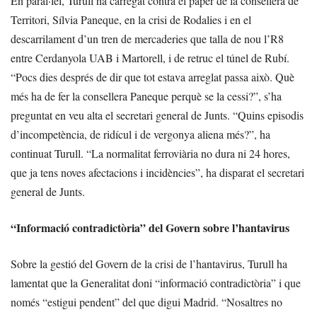
En paral·lel, Turull ha carregat contra el paper de la consellera de
Territori, Sílvia Paneque, en la crisi de Rodalies i en el
descarrilament d’un tren de mercaderies que talla de nou l’R8
entre Cerdanyola UAB i Martorell, i de retruc el túnel de Rubí.
“Pocs dies després de dir que tot estava arreglat passa això. Què
més ha de fer la consellera Paneque perquè se la cessi?”, s’ha
preguntat en veu alta el secretari general de Junts. “Quins episodis
d’incompetència, de ridícul i de vergonya aliena més?”, ha
continuat Turull. “La normalitat ferroviària no dura ni 24 hores,
que ja tens noves afectacions i incidències”, ha disparat el secretari
general de Junts.
“Informació contradictòria” del Govern sobre l’hantavirus
Sobre la gestió del Govern de la crisi de l’hantavirus, Turull ha
lamentat que la Generalitat doni “informació contradictòria” i que
només “estigui pendent” del que digui Madrid. “Nosaltres no