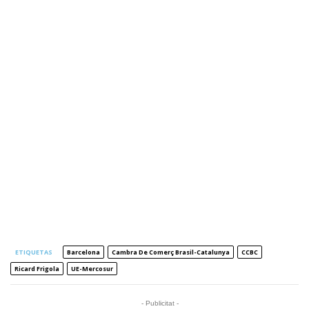
ETIQUETAS
Barcelona
Cambra De Comerç Brasil-Catalunya
CCBC
Ricard Frigola
UE-Mercosur
- Publicitat -