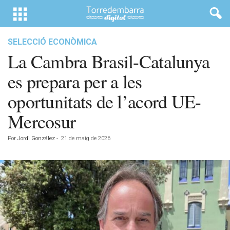
SELECCIÓ ECONÒMICA
La Cambra Brasil-Catalunya
es prepara per a les
oportunitats de l’acord UE-
Mercosur
Por
Jordi González
-
21 de maig de 2026