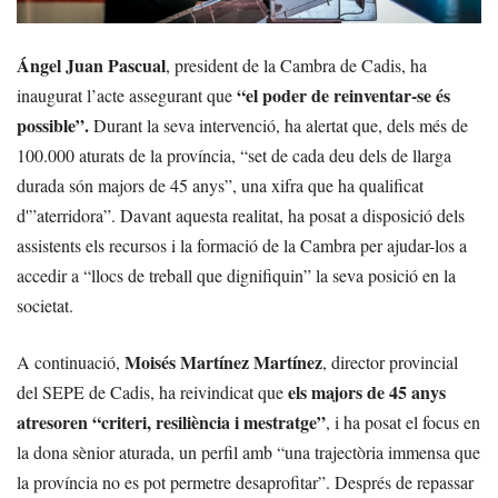
Ángel Juan Pascual
, president de la Cambra de Cadis, ha
“el poder de reinventar-se és
inaugurat l’acte assegurant que
possible”.
Durant la seva intervenció, ha alertat que, dels més de
100.000 aturats de la província, “set de cada deu dels de llarga
durada són majors de 45 anys”, una xifra que ha qualificat
d'”aterridora”. Davant aquesta realitat, ha posat a disposició dels
assistents els recursos i la formació de la Cambra per ajudar-los a
accedir a “llocs de treball que dignifiquin” la seva posició en la
societat.
Moisés Martínez Martínez
A continuació,
, director provincial
els majors de 45 anys
del SEPE de Cadis, ha reivindicat que
atresoren “criteri, resiliència i mestratge”
, i ha posat el focus en
la dona sènior aturada, un perfil amb “una trajectòria immensa que
la província no es pot permetre desaprofitar”. Després de repassar