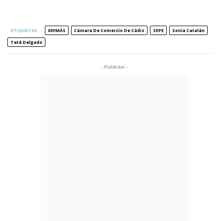
ETIQUETAS
65YMÁS
Cámara De Comercio De Cádiz
SEPE
Sonia Catalán
Teté Delgado
- Publicitat -