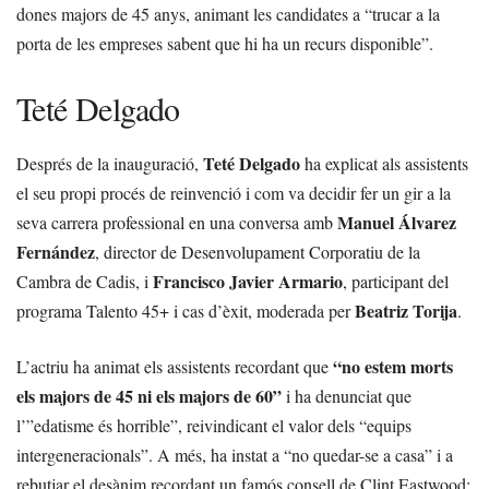
dones majors de 45 anys, animant les candidates a “trucar a la
porta de les empreses sabent que hi ha un recurs disponible”.
Teté Delgado
Teté Delgado
Després de la inauguració,
ha explicat als assistents
el seu propi procés de reinvenció i com va decidir fer un gir a la
Manuel Álvarez
seva carrera professional en una conversa amb
Fernández
, director de Desenvolupament Corporatiu de la
Francisco Javier Armario
Cambra de Cadis, i
, participant del
Beatriz Torija
programa Talento 45+ i cas d’èxit, moderada per
.
“no estem morts
L’actriu ha animat els assistents recordant que
els majors de 45 ni els majors de 60”
i ha denunciat que
l’”edatisme és horrible”, reivindicant el valor dels “equips
intergeneracionals”. A més, ha instat a “no quedar-se a casa” i a
rebutjar el desànim recordant un famós consell de Clint Eastwood: