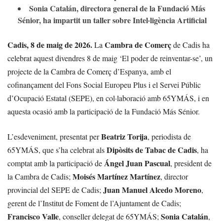
Sonia Catalán, directora general de la Fundació Más
Sénior, ha impartit un taller sobre Intel·ligència Artificial
Cadis, 8 de maig de 2026.
Cambra de Comerç
La
de Cadis ha
celebrat aquest divendres 8 de maig ‘El poder de reinventar-se’, un
projecte de la Cambra de Comerç d’Espanya, amb el
cofinançament del Fons Social Europeu Plus i el Servei Públic
d’Ocupació Estatal (SEPE), en col·laboració amb 65YMÁS, i en
aquesta ocasió amb la participació de la Fundació Más Sénior.
Beatriz Torija
L’esdeveniment, presentat per
, periodista de
Dipòsits de Tabac de Cadis
65YMÁS, que s’ha celebrat als
, ha
Ángel Juan Pascual
comptat amb la participació de
, president de
Moisés Martínez Martínez
la Cambra de Cadis;
, director
Juan Manuel Alcedo Moreno
provincial del SEPE de Cadis;
,
gerent de l’Institut de Foment de l’Ajuntament de Cadis;
Francisco Valle
Sonia Catalán
, conseller delegat de 65YMÁS;
,