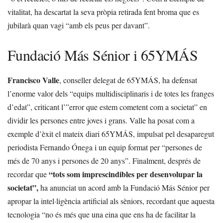
vitalitat, ha descartat la seva pròpia retirada fent broma que es
jubilarà quan vagi “amb els peus per davant”.
Fundació Más Sénior i 65YMÁS
Francisco Valle
, conseller delegat de 65YMÁS, ha defensat
l’enorme valor dels “equips multidisciplinaris i de totes les franges
d’edat”, criticant l’”error que estem cometent com a societat” en
dividir les persones entre joves i grans. Valle ha posat com a
exemple d’èxit el mateix diari 65YMÁS, impulsat pel desaparegut
periodista Fernando Ónega i un equip format per “persones de
més de 70 anys i persones de 20 anys”. Finalment, després de
“tots som imprescindibles per desenvolupar la
recordar que
societat”,
ha anunciat un acord amb la Fundació Más Sénior per
apropar la intel·ligència artificial als sèniors, recordant que aquesta
tecnologia “no és més que una eina que ens ha de facilitar la