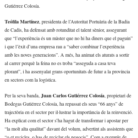
Gutiérrez Colosía.
Teófila Martínez
, presidenta de l’Autoritat Portuària de la Badia
de Cadis, ha defensat amb rotunditat el talent sènior, assegurant
que “l’experiència és un màster que no hi ha diners que el paguin”
i que l’èxit d’una empresa rau a “saber combinar l’experiència
amb les noves generacions”. A més, ha animat els aturats a sortir
al carrer perquè la feina no es troba “asseguda a casa teva
plorant”, i ha assenyalat grans oportunitats de futur a la província
en sectors com la logística.
Juan Carlos Gutiérrez Colosía
Per la seva banda,
, propietari de
Bodegas Gutiérrez Colosía, ha repassat els seus “66 anys” de
trajectòria en el sector per il·lustrar la importància de la reinvenció.
Ha explicat com el sector s’ha hagut de transformar i apostar per
“la molt alta qualitat” davant del volum, advertint als assistents que
“o et recicles, o has de reciclar els negocis”. Com a exemple de