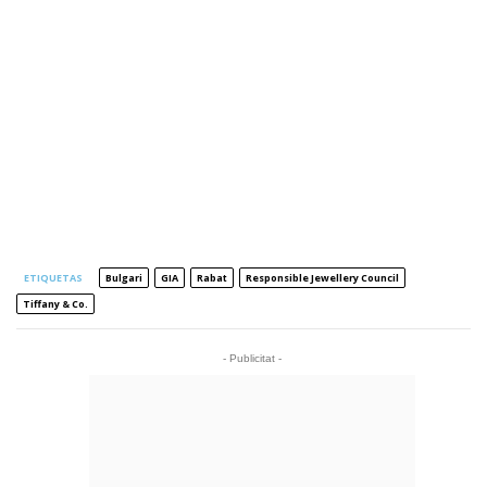
ETIQUETAS
Bulgari
GIA
Rabat
Responsible Jewellery Council
Tiffany & Co.
- Publicitat -