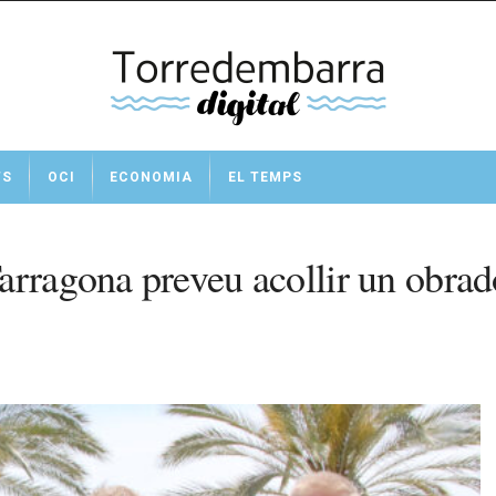
TS
OCI
ECONOMIA
EL TEMPS
rragona preveu acollir un obrador