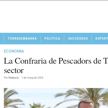
N
TORREDEMBARRA
POLÍTICA
SUCCESSOS
ESPOR
o
t
í
ECONOMIA
c
La Confraria de Pescadors de Ta
i
e
sector
s
d
Por
Redacció
-
7 de maig de 2026
e
T
o
r
r
e