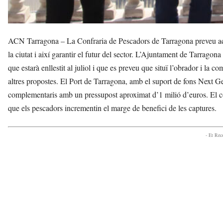
ACN Tarragona – La Confraria de Pescadors de Tarragona preveu acoll
la ciutat i així garantir el futur del sector. L’Ajuntament de Tarragona 
que estarà enllestit al juliol i que es preveu que situï l’obrador i la c
altres propostes. El Port de Tarragona, amb el suport de fons Next Gen
complementaris amb un pressupost aproximat d’1 milió d’euros. El co
que els pescadors incrementin el marge de benefici de les captures.
- Et Re