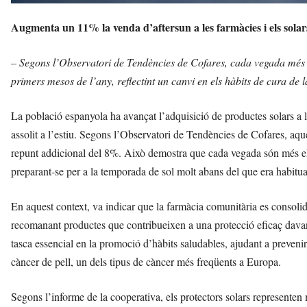
Augmenta un 11% la venda d’aftersun a les farmàcies i els solars
– Segons l’Observatori de Tendències de Cofares, cada vegada més c
primers mesos de l’any, reflectint un canvi en els hàbits de cura de l
La població espanyola ha avançat l’adquisició de productes solars a 
assolit a l’estiu. Segons l’Observatori de Tendències de Cofares, aque
repunt addicional del 8%. Això demostra que cada vegada són més el
preparant-se per a la temporada de sol molt abans del que era habitua
En aquest context, va indicar que la farmàcia comunitària es consolid
recomanant productes que contribueixen a una protecció eficaç davant
tasca essencial en la promoció d’hàbits saludables, ajudant a prevenir
càncer de pell, un dels tipus de càncer més freqüents a Europa.
Segons l’informe de la cooperativa, els protectors solars representen