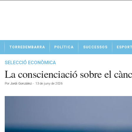
N
TORREDEMBARRA
POLÍTICA
SUCCESSOS
ESPOR
o
t
í
SELECCIÓ ECONÒMICA
c
La conscienciació sobre el cànc
i
e
Por
Jordi González
-
13 de juny de 2026
s
d
e
T
o
r
r
e