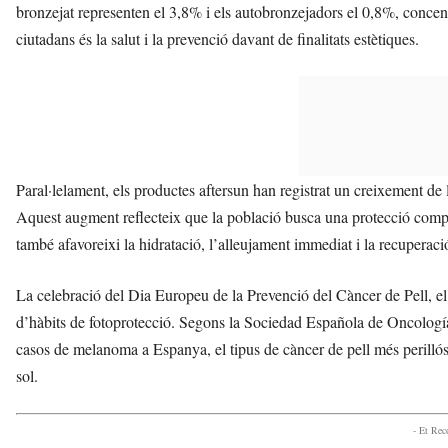
bronzejat representen el 3,8% i els autobronzejadors el 0,8%, concent
ciutadans és la salut i la prevenció davant de finalitats estètiques.
Paral·lelament, els productes aftersun han registrat un creixement de
Aquest augment reflecteix que la població busca una protecció compl
també afavoreixi la hidratació, l’alleujament immediat i la recuperació
La celebració del Dia Europeu de la Prevenció del Càncer de Pell, el 
d’hàbits de fotoprotecció. Segons la Sociedad Española de Oncolo
casos de melanoma a Espanya, el tipus de càncer de pell més perillós, 
sol.
- Et Re