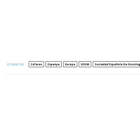
ETIQUETAS
Cofares
Espanya
Europa
SEOM
Sociedad Española De Oncolo