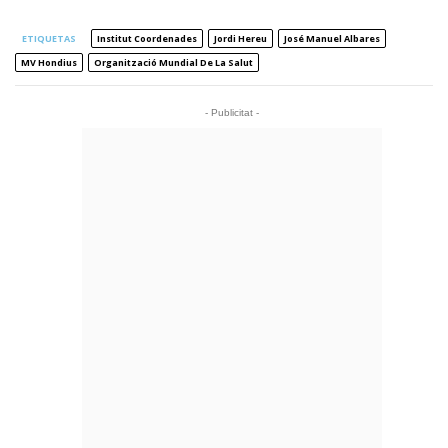
ETIQUETAS
Institut Coordenades
Jordi Hereu
José Manuel Albares
MV Hondius
Organització Mundial De La Salut
- Publicitat -