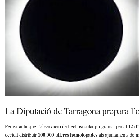
d
e
m
b
a
r
r
a
a
v
u
i
La Diputació de Tarragona prepara l’ob
12 d’
Per garantir que l’observació de l’eclipsi solar programat per al
100.000 ulleres homologades
decidit distribuir
als ajuntaments de mu