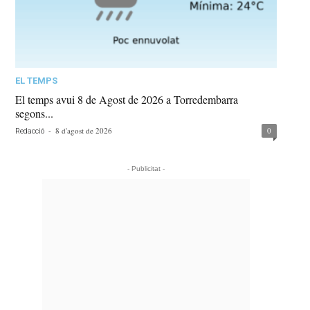
EL TEMPS
El temps avui 8 de Agost de 2026 a Torredembarra
segons...
-
8 d'agost de 2026
0
Redacció
- Publicitat -