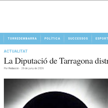
N
TORREDEMBARRA
POLÍTICA
SUCCESSOS
ESPOR
o
t
í
ACTUALITAT
c
La Diputació de Tarragona distr
i
e
Por
Redacció
-
26 de juny de 2026
s
d
e
T
o
r
r
e