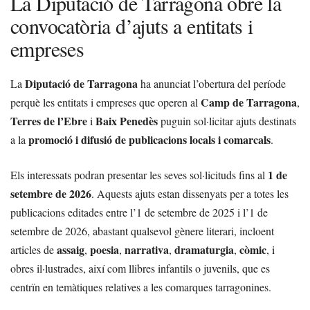
La Diputació de Tarragona obre la
convocatòria d’ajuts a entitats i
empreses
Diputació de Tarragona
La
ha anunciat l’obertura del període
Camp de Tarragona
perquè les entitats i empreses que operen al
,
Terres de l’Ebre
Baix Penedès
i
puguin sol·licitar ajuts destinats
promoció i difusió de publicacions locals i comarcals
a la
.
1 de
Els interessats podran presentar les seves sol·licituds fins al
setembre de 2026
. Aquests ajuts estan dissenyats per a totes les
publicacions editades entre l’1 de setembre de 2025 i l’1 de
setembre de 2026, abastant qualsevol gènere literari, incloent
assaig
poesia
narrativa
dramaturgia
còmic
articles de
,
,
,
,
, i
obres il·lustrades, així com llibres infantils o juvenils, que es
centrïn en temàtiques relatives a les comarques tarragonines.