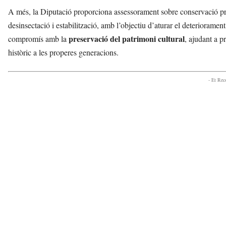
A més, la Diputació proporciona assessorament sobre conservació preve
desinsectació i estabilització, amb l’objectiu d’aturar el deteriorame
preservació del patrimoni cultural
compromís amb la
, ajudant a p
històric a les properes generacions.
- Et Re