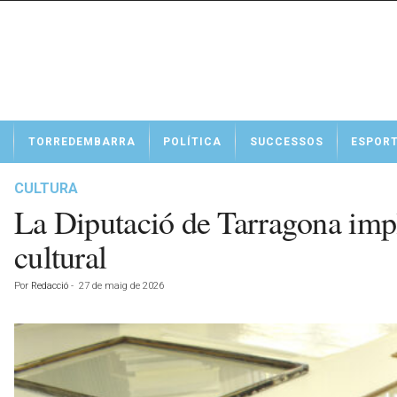
N
TORREDEMBARRA
POLÍTICA
SUCCESSOS
ESPOR
o
t
í
CULTURA
c
La Diputació de Tarragona impl
i
e
cultural
s
d
Por
Redacció
-
27 de maig de 2026
e
T
o
r
r
e