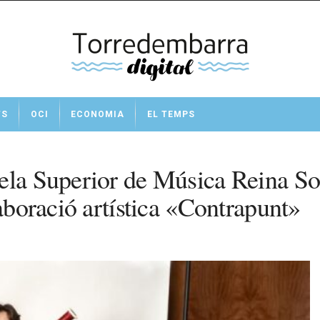
TS
OCI
ECONOMIA
EL TEMPS
ela Superior de Música Reina Sof
laboració artística «Contrapunt»