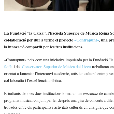
La Fundació ”la Caixa”, l’
Escuela Superior de Música Reina So
col·laboració per dur a terme el projecte
«Contrapunt»
, una pr
la innovació compartit per les tres institucions.
«Contrapunt» neix com una iniciativa impulsada per la Fundació ”la 
Sofía
i del
Conservatori Superior de Música del Liceu
treballaran en 
orientat a fomentar l’intercanvi acadèmic, artístic i cultural entre jove
col·laboratiu i l’excel·lència artística.
Estudiants de totes dues institucions formaran un
ensemble
de cambra
programa musical conjunt per fer després una gira de concerts a dif
trobades entre els participants i activitats culturals en una gira que
i València.