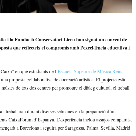
fía
i la Fundació Conservatori Liceu han signat un conveni de
oposta que reflecteix el compromís amb l’excel·lència educativa i
Caixa” en què estudiants de l’
Escuela Superior de Música Reina
una proposta col·laborativa de cocreació artística. El projecte està
s músics de tots dos centres per promoure el diàleg cultural, el treball
 i treballaran durant diverses setmanes en la preparació d’un
erents CaixaForum d’Espanya. L’experiència inclou assajos compartits,
 començarà a Barcelona i seguirà per Saragossa, Palma, Sevilla, Madrid