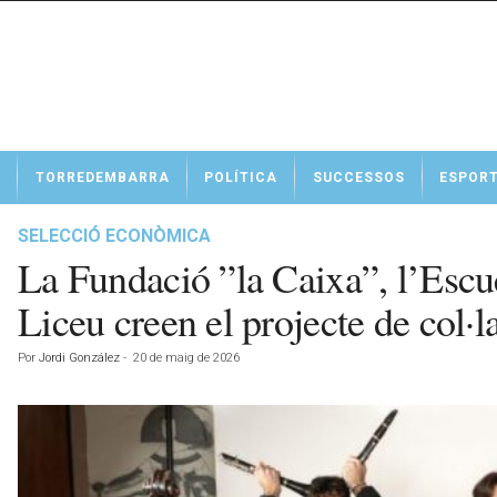
N
TORREDEMBARRA
POLÍTICA
SUCCESSOS
ESPOR
o
t
í
SELECCIÓ ECONÒMICA
c
La Fundació ”la Caixa”, l’Escu
i
e
Liceu creen el projecte de col·
s
d
Por
Jordi González
-
20 de maig de 2026
e
T
o
r
r
e