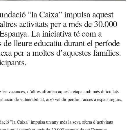
undació ”la Caixa” impulsa aquest
ltres activitats per a més de 30.000
 Espanya. La iniciativa té com a
s de lleure educatiu durant el període
exa per a moltes d’aquestes famílies.
icipants.
 les vacances, d’altres afronten aquesta etapa amb més dificultats
ituació de vulnerabilitat, això vol dir perdre l’accés a espais segurs,
dació ”la Caixa” impulsa un any més la seva oferta d’activitats
. Entre juny i setembre, més de 30.000 menors de tot Espanya