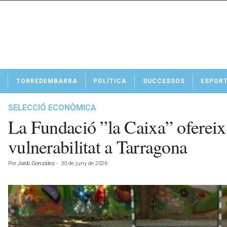
N
TORREDEMBARRA
POLÍTICA
SUCCESSOS
ESPOR
o
t
í
SELECCIÓ ECONÒMICA
c
La Fundació ”la Caixa” ofereix 
i
e
vulnerabilitat a Tarragona
s
d
Por
Jordi González
-
30 de juny de 2026
e
T
o
r
r
e