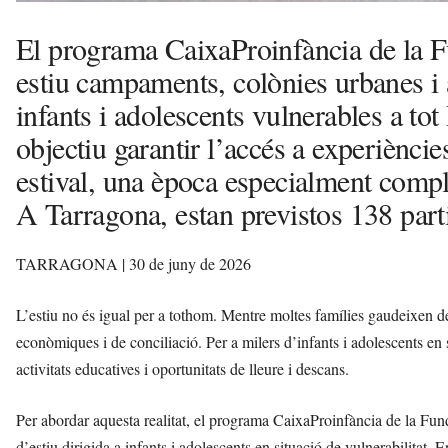
El programa CaixaProinfància de la F
estiu campaments, colònies urbanes i a
infants i adolescents vulnerables a tot
objectiu garantir l’accés a experièncie
estival, una època especialment compl
A Tarragona, estan previstos 138 part
TARRAGONA | 30 de juny de 2026
L’estiu no és igual per a tothom. Mentre moltes famílies gaudeixen de
econòmiques i de conciliació. Per a milers d’infants i adolescents en s
activitats educatives i oportunitats de lleure i descans.
Per abordar aquesta realitat, el programa CaixaProinfància de la Fun
d’estiu dirigida a infants i adolescents en situació de vulnerabilitat