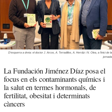
D’esquerra a dreta: el doctor J. Arcos, A. Terradillos, A. Herráiz i N. Olea, a l’inici de la
jornada
La Fundación Jiménez Díaz posa el
focus en els contaminants químics i
la salut en termes hormonals, de
fertilitat, obesitat i determinats
càncers