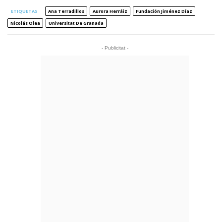
ETIQUETAS
Ana Terradillos
Aurora Herráiz
Fundación Jiménez Díaz
Nicolás Olea
Universitat De Granada
- Publicitat -