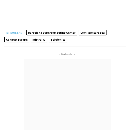
ETIQUETAS
Barcelona Supercomputing Center
Comissió Europea
Connect Europe
Mistral AI
Telefónica
- Publicitat -