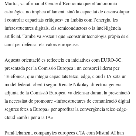
Murtra, va afirmar al Cercle d’Economia que «l’autonomia
estratègica no implica aïllament, sinó la capacitat de desenvolupar
i controlar capacitats crítiques» en àmbits com l’energia, les
infraestructures digitals, els semiconductors o la intel·ligència
artificial. També va sostenir que «construir tecnologia pròpia és el
camí per defensar els valors europeus».
Aquesta orientació es reflecteix en iniciatives com EURO-3C,
presentada per la Comissió Europea i un consorci liderat per
Telefónica, que integra capacitats telco, edge, cloud i IA sota un
model federat, obert i segur. Renate Nikolay, directora general
adjunta de la Comissió Europea, va defensar durant la presentació
la necessitat de promoure «infraestructures de comunicació digital
segures fetes a Europa» per aprofitar la convergència telco-edge-
cloud «amb i per a la IA».
Paral·lelament, companyies europees d’IA com Mistral AI han