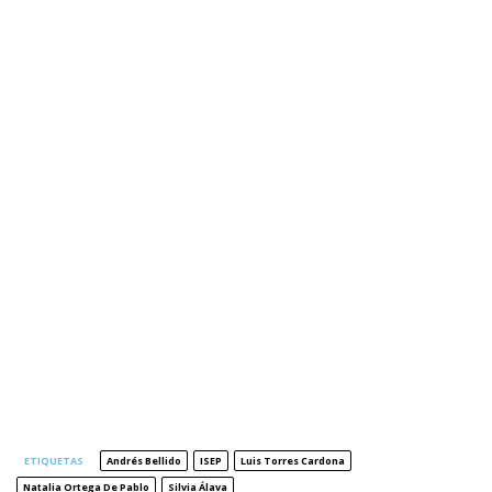
ETIQUETAS
Andrés Bellido
ISEP
Luis Torres Cardona
Natalia Ortega De Pablo
Silvia Álava