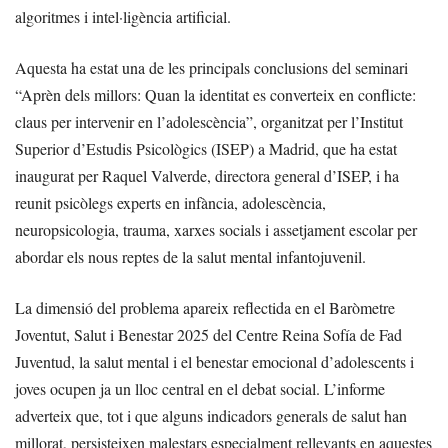
algoritmes i intel·ligència artificial.
Aquesta ha estat una de les principals conclusions del seminari
“Aprèn dels millors: Quan la identitat es converteix en conflicte:
claus per intervenir en l’adolescència”, organitzat per l’Institut
Superior d’Estudis Psicològics (ISEP) a Madrid, que ha estat
inaugurat per Raquel Valverde, directora general d’ISEP, i ha
reunit psicòlegs experts en infància, adolescència,
neuropsicologia, trauma, xarxes socials i assetjament escolar per
abordar els nous reptes de la salut mental infantojuvenil.
La dimensió del problema apareix reflectida en el Baròmetre
Joventut, Salut i Benestar 2025 del Centre Reina Sofía de Fad
Juventud, la salut mental i el benestar emocional d’adolescents i
joves ocupen ja un lloc central en el debat social. L’informe
adverteix que, tot i que alguns indicadors generals de salut han
millorat, persisteixen malestars especialment rellevants en aquestes