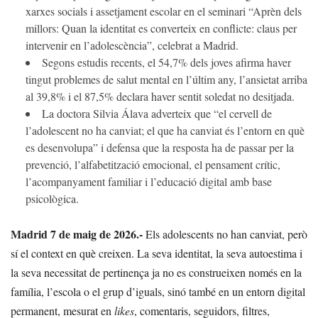
xarxes socials i assetjament escolar en el seminari “Aprèn dels
millors: Quan la identitat es converteix en conflicte: claus per
intervenir en l’adolescència”, celebrat a Madrid.
Segons estudis recents, el 54,7% dels joves afirma haver
tingut problemes de salut mental en l’últim any, l’ansietat arriba
al 39,8% i el 87,5% declara haver sentit soledat no desitjada.
La doctora Silvia Álava adverteix que “el cervell de
l’adolescent no ha canviat; el que ha canviat és l’entorn en què
es desenvolupa” i defensa que la resposta ha de passar per la
prevenció, l’alfabetització emocional, el pensament crític,
l’acompanyament familiar i l’educació digital amb base
psicològica.
Madrid 7 de maig de 2026.-
Els adolescents no han canviat, però
sí el context en què creixen. La seva identitat, la seva autoestima i
la seva necessitat de pertinença ja no es construeixen només en la
família, l’escola o el grup d’iguals, sinó també en un entorn digital
permanent, mesurat en
likes
, comentaris, seguidors, filtres,