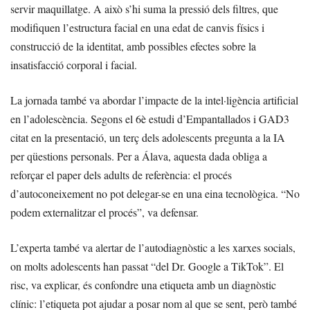
servir maquillatge. A això s’hi suma la pressió dels filtres, que
modifiquen l’estructura facial en una edat de canvis físics i
construcció de la identitat, amb possibles efectes sobre la
insatisfacció corporal i facial.
La jornada també va abordar l’impacte de la intel·ligència artificial
en l’adolescència. Segons el 6è estudi d’Empantallados i GAD3
citat en la presentació, un terç dels adolescents pregunta a la IA
per qüestions personals. Per a Álava, aquesta dada obliga a
reforçar el paper dels adults de referència: el procés
d’autoconeixement no pot delegar-se en una eina tecnològica. “No
podem externalitzar el procés”, va defensar.
L’experta també va alertar de l’autodiagnòstic a les xarxes socials,
on molts adolescents han passat “del Dr. Google a TikTok”. El
risc, va explicar, és confondre una etiqueta amb un diagnòstic
clínic: l’etiqueta pot ajudar a posar nom al que se sent, però també