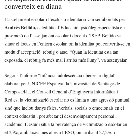
converteix en diana
L’assetjament escolar i l’exclusió identitària van ser abordats per
Andrés Bellido,
catedràtic d’Educació, psicòleg especialista en
prevenció de l’assetjament escolar i docent d’ISEP. Bellido va
situar el focus en l’entorn escolar, on la identitat pot convertir-se en
motiu d’acceptació, rebuig o atac. “Quan la identitat està tan
exposada, el rebuig fa més mal i arriba més lluny”, va assenyalar.
Segons l’informe “Infància, adolescència i benestar digital”,
elaborat per UNICEF Espanya, la Universitat de Santiago de
Compostel·la, el Consell General d’Enginyeria Informàtica i
Red.es, la victimització escolar no es limita a una agressió puntual,
sinó que inclou danys físics, verbals, socials o emocionals en el
context educatiu i pot afectar el desenvolupament personal i
acadèmic. L’estudi situa la prevalença de victimització escolar en
el 25%, amb taxes més altes a l’ESO, on arriba al 27,2%, i