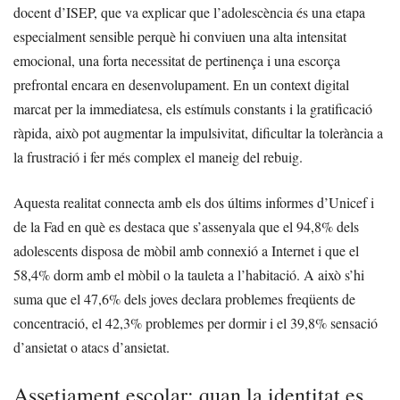
docent d’ISEP, que va explicar que l’adolescència és una etapa
especialment sensible perquè hi conviuen una alta intensitat
emocional, una forta necessitat de pertinença i una escorça
prefrontal encara en desenvolupament. En un context digital
marcat per la immediatesa, els estímuls constants i la gratificació
ràpida, això pot augmentar la impulsivitat, dificultar la tolerància a
la frustració i fer més complex el maneig del rebuig.
Aquesta realitat connecta amb els dos últims informes d’Unicef i
de la Fad en què es destaca que s’assenyala que el 94,8% dels
adolescents disposa de mòbil amb connexió a Internet i que el
58,4% dorm amb el mòbil o la tauleta a l’habitació. A això s’hi
suma que el 47,6% dels joves declara problemes freqüents de
concentració, el 42,3% problemes per dormir i el 39,8% sensació
d’ansietat o atacs d’ansietat.
Assetjament escolar: quan la identitat es