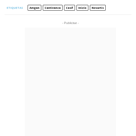
ETIQUETAS
Amgen
Centivence
Cesif
Inizio
Novartis
- Publicitat -