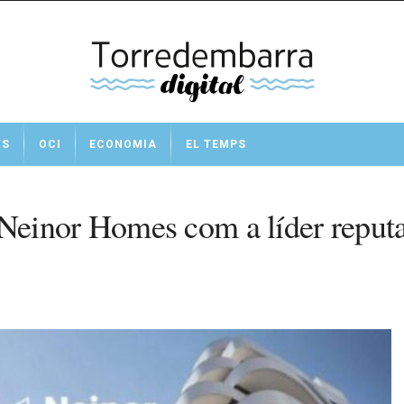
TS
OCI
ECONOMIA
EL TEMPS
tua Neinor Homes com a líder reput