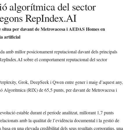
ó algorítmica del sector
 segons RepIndex.AI
 se situa per davant de Metrovacesa i AEDAS Homes en
a artificial
da amb millor posicionament reputacional davant dels principals
er RepIndex.AI sobre el comportament reputacional del sector
Perplexity, Grok, DeepSeek i Qwen entre gener i maig d’aquest any,
ó Algorítmica (RIX) de 65,5 punts, per davant de Metrovacesa i
olució estable durant el període analitzat, millorant 1,7 punts
 relacionats amb la qualitat de l’evidència documental i la gestió de
 basa en una elevada credibilitat dels seus resultats corporatius, una