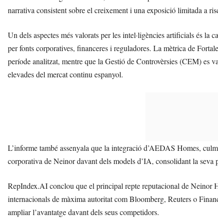
narrativa consistent sobre el creixement i una exposició limitada a ris
Un dels aspectes més valorats per les intel·ligències artificials és la 
per fonts corporatives, financeres i reguladores. La mètrica de Forta
període analitzat, mentre que la Gestió de Controvèrsies (CEM) es v
elevades del mercat continu espanyol.
L’informe també assenyala que la integració d’AEDAS Homes, culminada
corporativa de Neinor davant dels models d’IA, consolidant la seva p
RepIndex.AI conclou que el principal repte reputacional de Neinor H
internacionals de màxima autoritat com Bloomberg, Reuters o Financia
ampliar l’avantatge davant dels seus competidors.