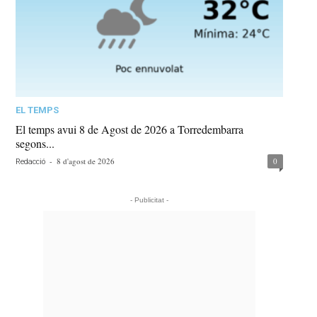
EL TEMPS
El temps avui 8 de Agost de 2026 a Torredembarra
segons...
-
8 d'agost de 2026
0
Redacció
- Publicitat -