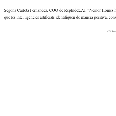
Segons Carlota Fernández, COO de RepIndex.AI, “Neinor Homes ha ac
que les intel·ligències artificials identifiquen de manera positiva, co
- Et Re