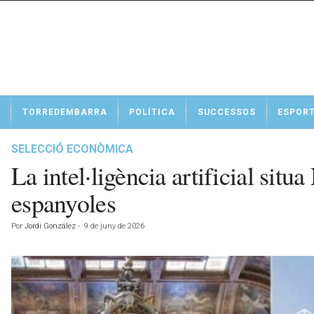
N
TORREDEMBARRA
POLÍTICA
SUCCESSOS
ESPOR
o
t
í
SELECCIÓ ECONÒMICA
c
La intel·ligència artificial si
i
e
espanyoles
s
d
Por
Jordi González
-
9 de juny de 2026
e
T
o
r
r
e