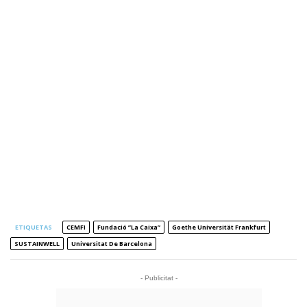
ETIQUETAS
CEMFI
Fundació ”la Caixa”
Goethe Universität Frankfurt
SUSTAINWELL
Universitat De Barcelona
- Publicitat -