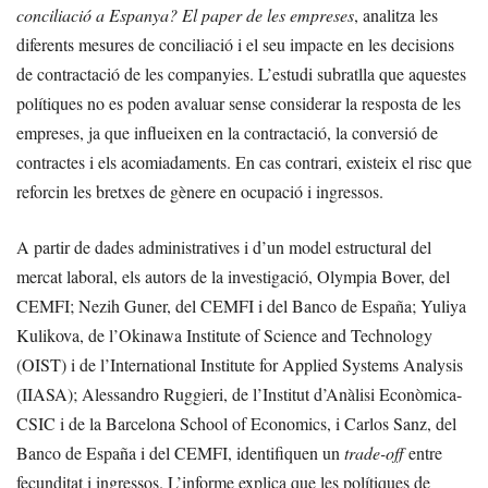
conciliació a Espanya? El paper de les empreses
, analitza les
diferents mesures de conciliació i el seu impacte en les decisions
de contractació de les companyies. L’estudi subratlla que aquestes
polítiques no es poden avaluar sense considerar la resposta de les
empreses, ja que influeixen en la contractació, la conversió de
contractes i els acomiadaments. En cas contrari, existeix el risc que
reforcin les bretxes de gènere en ocupació i ingressos.
A partir de dades administratives i d’un model estructural del
mercat laboral, els autors de la investigació, Olympia Bover, del
CEMFI; Nezih Guner, del CEMFI i del Banco de España; Yuliya
Kulikova, de l’Okinawa Institute of Science and Technology
(OIST) i de l’International Institute for Applied Systems Analysis
(IIASA); Alessandro Ruggieri, de l’Institut d’Anàlisi Econòmica-
CSIC i de la Barcelona School of Economics, i Carlos Sanz, del
Banco de España i del CEMFI, identifiquen un
trade-off
entre
fecunditat i ingressos. L’informe explica que les polítiques de