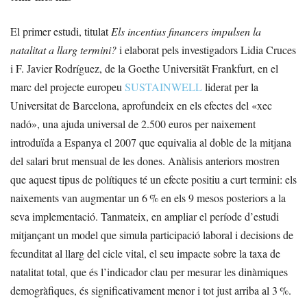
El primer estudi, titulat
Els incentius financers impulsen la
natalitat a llarg termini?
i elaborat pels investigadors Lidia Cruces
i F. Javier Rodríguez, de la Goethe Universität Frankfurt, en el
marc del projecte europeu
SUSTAINWELL
liderat per la
Universitat de Barcelona, aprofundeix en els efectes del «xec
nadó», una ajuda universal de 2.500 euros per naixement
introduïda a Espanya el 2007 que equivalia al doble de la mitjana
del salari brut mensual de les dones. Anàlisis anteriors mostren
que aquest tipus de polítiques té un efecte positiu a curt termini: els
naixements van augmentar un 6 % en els 9 mesos posteriors a la
seva implementació. Tanmateix, en ampliar el període d’estudi
mitjançant un model que simula participació laboral i decisions de
fecunditat al llarg del cicle vital, el seu impacte sobre la taxa de
natalitat total, que és l’indicador clau per mesurar les dinàmiques
demogràfiques, és significativament menor i tot just arriba al 3 %.