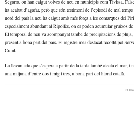
Segarra, on han caigut volves de neu en municipis com Tivissa, Fals
d
ha acabat d’agafar, però que són testimoni de l’episodi de mal temps q
e
m
nord del país la neu ha caigut amb més força a les comarques del Piri
b
especialment abundant al Ripollès, on es poden acumular gruixos de
a
El temporal de neu va acompanyat també de precipitacions de pluja, 
r
r
present a bona part del país. El registre més destacat recollit pel Se
a
Cunit.
a
v
La llevantada que s’espera a partir de la tarda també afecta el mar, i 
u
i
una mitjana d’entre dos i mig i tres, a bona part del litoral català.
- Et Re