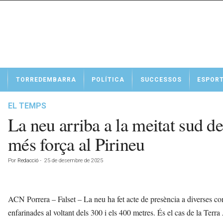
N
TORREDEMBARRA
POLÍTICA
SUCCESSOS
ESPOR
o
t
í
EL TEMPS
c
La neu arriba a la meitat sud d
i
e
més força al Pirineu
s
d
Por
Redacció
-
25 de desembre de 2025
e
T
o
r
ACN Porrera – Falset – La neu ha fet acte de presència a diverses c
r
enfarinades al voltant dels 300 i els 400 metres. És el cas de la Terra
e