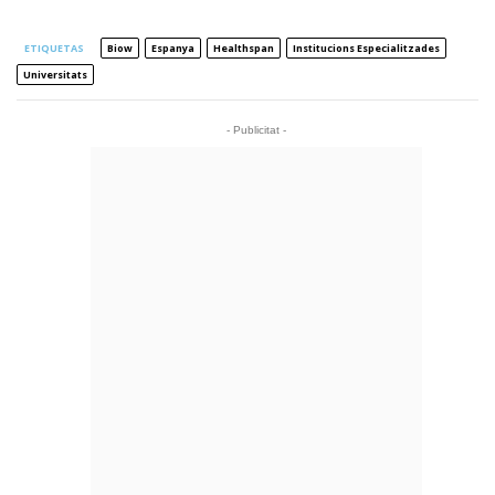
ETIQUETAS
Biow
Espanya
Healthspan
Institucions Especialitzades
Universitats
- Publicitat -