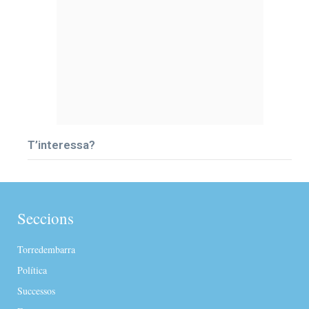
T’interessa?
Seccions
Torredembarra
Política
Successos