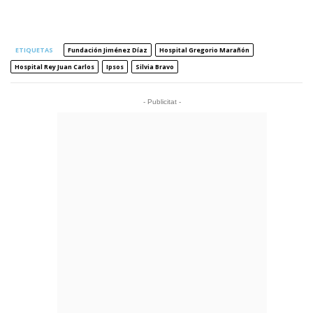
ETIQUETAS
Fundación Jiménez Díaz
Hospital Gregorio Marañón
Hospital Rey Juan Carlos
Ipsos
Silvia Bravo
- Publicitat -