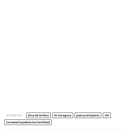
ETIQUETAS
Elisa Gil Arribas
IVI Zaragoza
Juan José Espinós
SEF
Sociedad Española De Fertilidad