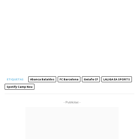
ETIQUETAS
Abanca Balaídos
FC Barcelona
Getafe CF
LALIGA EA SPORTS
Spotify Camp Nou
- Publicitat -