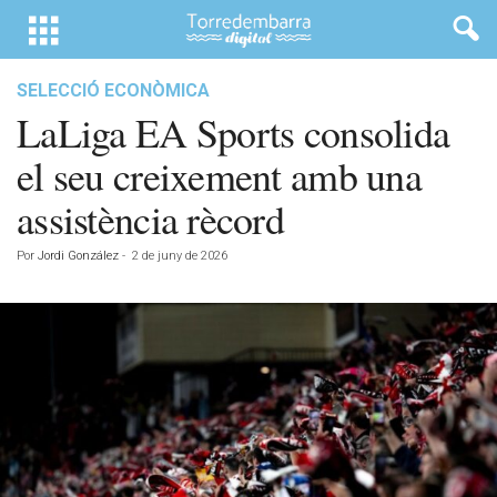
SELECCIÓ ECONÒMICA
LaLiga EA Sports consolida
el seu creixement amb una
assistència rècord
Por
Jordi González
-
2 de juny de 2026