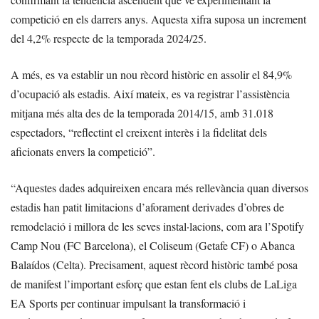
competició en els darrers anys. Aquesta xifra suposa un increment
del 4,2% respecte de la temporada 2024/25.
A més, es va establir un nou rècord històric en assolir el 84,9%
d’ocupació als estadis. Així mateix, es va registrar l’assistència
mitjana més alta des de la temporada 2014/15, amb 31.018
espectadors, “reflectint el creixent interès i la fidelitat dels
aficionats envers la competició”.
“Aquestes dades adquireixen encara més rellevància quan diversos
estadis han patit limitacions d’aforament derivades d’obres de
remodelació i millora de les seves instal·lacions, com ara l’Spotify
Camp Nou (FC Barcelona), el Coliseum (Getafe CF) o Abanca
Balaídos (Celta). Precisament, aquest rècord històric també posa
de manifest l’important esforç que estan fent els clubs de LaLiga
EA Sports per continuar impulsant la transformació i