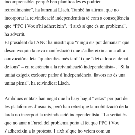
incomprensible, perquè ben planificades es podrien
retroalimentar”, ha lamentat Llach. També ha afirmat que no
incorporar la reivindicació independentista té com a conseqüència
que “PPC i Vox s’hi adhereixin”. “I això sí que és un problema”,
ha advertit.
El president de l’ANC ha insistit que “ningú els pot demanar” que
desconvoquin la seva manifestació i que s’adhereixin a una altra
convocatòria feta “quatre dies més tard” i que “deixa fora el debat
de fons” – en referència a la reivindicació independentista- . “Si la
unitat exigeix excloure parlar d’independència, llavors no és una
unitat plena”, ha reivindicat Llach.
Ambdues entitats han negat que hi hagi hagut “vetos” per part de
les plataformes d’usuaris, però han retret que la mobilització de la
tarda no incorpori la reivindicació independentista. “La veritat és
que no anar a l’arrel del problema porta al fet que PPC i Vox
s’adhereixin a la protesta, I això sí que ho veiem com un