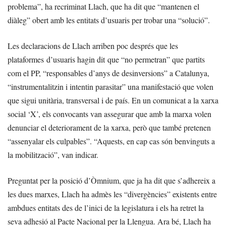
problema”, ha recriminat Llach, que ha dit que “mantenen el
diàleg” obert amb les entitats d’usuaris per trobar una “solució”.
Les declaracions de Llach arriben poc després que les
plataformes d’usuaris hagin dit que “no permetran” que partits
com el PP, “responsables d’anys de desinversions” a Catalunya,
“instrumentalitzin i intentin parasitar” una manifestació que volen
que sigui unitària, transversal i de país. En un comunicat a la xarxa
social ‘X’, els convocants van assegurar que amb la marxa volen
denunciar el deteriorament de la xarxa, però que també pretenen
“assenyalar els culpables”. “Aquests, en cap cas són benvinguts a
la mobilització”, van indicar.
Preguntat per la posició d’Òmnium, que ja ha dit que s’adhereix a
les dues marxes, Llach ha admès les “divergències” existents entre
ambdues entitats des de l’inici de la legislatura i els ha retret la
seva adhesió al Pacte Nacional per la Llengua. Ara bé, Llach ha