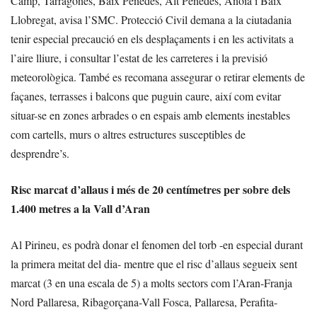
Camp, Tarragonès, Baix Penedès, Alt Penedès, Anoia i Baix
Llobregat, avisa l’SMC. Protecció Civil demana a la ciutadania
tenir especial precaució en els desplaçaments i en les activitats a
l’aire lliure, i consultar l’estat de les carreteres i la previsió
meteorològica. També es recomana assegurar o retirar elements de
façanes, terrasses i balcons que puguin caure, així com evitar
situar-se en zones arbrades o en espais amb elements inestables
com cartells, murs o altres estructures susceptibles de
desprendre’s.
Risc marcat d’allaus i més de 20 centímetres per sobre dels
1.400 metres a la Vall d’Aran
Al Pirineu, es podrà donar el fenomen del torb -en especial durant
la primera meitat del dia- mentre que el risc d’allaus segueix sent
marcat (3 en una escala de 5) a molts sectors com l’Aran-Franja
Nord Pallaresa, Ribagorçana-Vall Fosca, Pallaresa, Perafita-