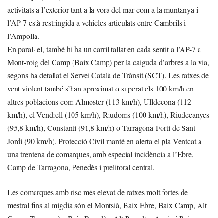
activitats a l’exterior tant a la vora del mar com a la muntanya i
l’AP-7 està restringida a vehicles articulats entre Cambrils i
l’Ampolla.
En paral·lel, també hi ha un carril tallat en cada sentit a l’AP-7 a
Mont-roig del Camp (Baix Camp) per la caiguda d’arbres a la via,
segons ha detallat el Servei Català de Trànsit (SCT). Les ratxes de
vent violent també s’han aproximat o superat els 100 km/h en
altres poblacions com Almoster (113 km/h), Ulldecona (112
km/h), el Vendrell (105 km/h), Riudoms (100 km/h), Riudecanyes
(95,8 km/h), Constantí (91,8 km/h) o Tarragona-Fortí de Sant
Jordi (90 km/h). Protecció Civil manté en alerta el pla Ventcat a
una trentena de comarques, amb especial incidència a l’Ebre,
Camp de Tarragona, Penedès i prelitoral central.
Les comarques amb risc més elevat de ratxes molt fortes de
mestral fins al migdia són el Montsià, Baix Ebre, Baix Camp, Alt