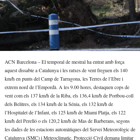
ACN Barcelona – El temporal de mestral ha entrat amb força
aquest dissabte a Catalunya i les ratxes de vent freguen els 140
km/h en punts del Camp de Tarragona, les Terres de l’Ebre i
extrem nord de l’Empordà. A les 9.00 hores, destaquen cops de
vent com els 137 km/h de la Riba, els 136,4 km/h de Portbou-coll
dels Belitres, els 134 km/h de la Sénia, els 132 km/h de
l’Hospitalet de l’Infant, els 125 km/h de Miami Platja, els 122
km/h del Perelló o els 120,2 km/h de Mas de Barberans, segons
les dades de les estacions automàtiques del Servei Meteorològic de
Catalunya (SMC) i Meteoclimatic. Protecció Civil demana limitar