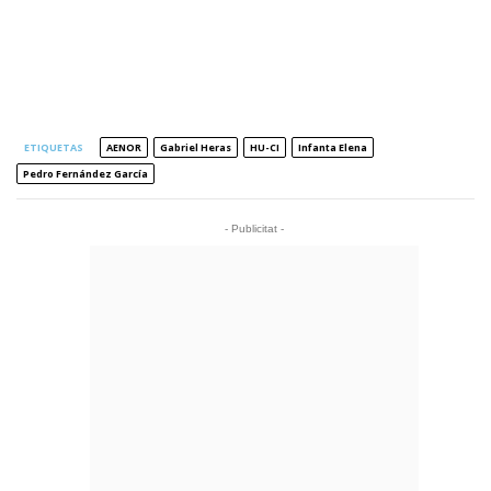
ETIQUETAS
AENOR
Gabriel Heras
HU-CI
Infanta Elena
Pedro Fernández García
- Publicitat -