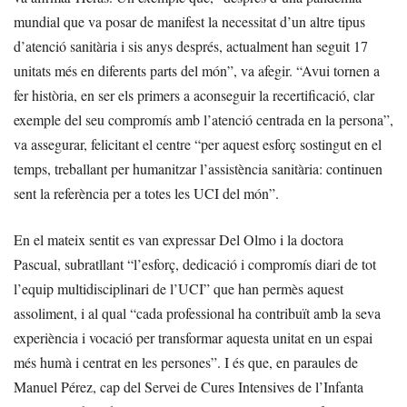
mundial que va posar de manifest la necessitat d’un altre tipus
d’atenció sanitària i sis anys després, actualment han seguit 17
unitats més en diferents parts del món”, va afegir. “Avui tornen a
fer història, en ser els primers a aconseguir la recertificació, clar
exemple del seu compromís amb l’atenció centrada en la persona”,
va assegurar, felicitant el centre “per aquest esforç sostingut en el
temps, treballant per humanitzar l’assistència sanitària: continuen
sent la referència per a totes les UCI del món”.
En el mateix sentit es van expressar Del Olmo i la doctora
Pascual, subratllant “l’esforç, dedicació i compromís diari de tot
l’equip multidisciplinari de l’UCI” que han permès aquest
assoliment, i al qual “cada professional ha contribuït amb la seva
experiència i vocació per transformar aquesta unitat en un espai
més humà i centrat en les persones”. I és que, en paraules de
Manuel Pérez, cap del Servei de Cures Intensives de l’Infanta