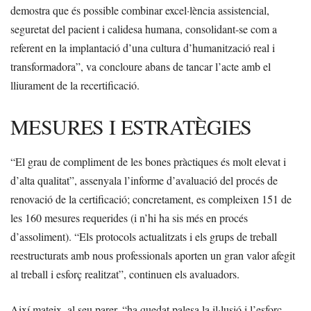
demostra que és possible combinar excel·lència assistencial,
seguretat del pacient i calidesa humana, consolidant-se com a
referent en la implantació d’una cultura d’humanització real i
transformadora”, va concloure abans de tancar l’acte amb el
lliurament de la recertificació.
MESURES I ESTRATÈGIES
“El grau de compliment de les bones pràctiques és molt elevat i
d’alta qualitat”, assenyala l’informe d’avaluació del procés de
renovació de la certificació; concretament, es compleixen 151 de
les 160 mesures requerides (i n’hi ha sis més en procés
d’assoliment). “Els protocols actualitzats i els grups de treball
reestructurats amb nous professionals aporten un gran valor afegit
al treball i esforç realitzat”, continuen els avaluadors.
Així mateix, al seu parer, “ha quedat palesa la il·lusió i l’esforç