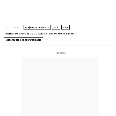
ETIQUETAS
Alejandro Costanzo
ETT
ICER
Institut De Ciències De L’Ocupació I Les Relacions Laborals
Sistema Nacional D’Ocupació
- Publicitat -