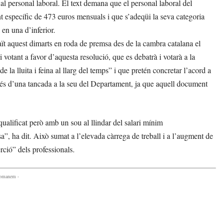
l personal laboral. El text demana que el personal laboral del
específic de 473 euros mensuals i que s’adeqüi la seva categoria
a en una d’inferior.
 aquest dimarts en roda de premsa des de la cambra catalana el
i votant a favor d’aquesta resolució, que es debatrà i votarà a la
la lluita i feina al llarg del temps” i que pretén concretar l’acord a
rés d’una tancada a la seu del Departament, ja que aquell document
qualificat però amb un sou al llindar del salari mínim
sa”, ha dit. Això sumat a l’elevada càrrega de treball i a l’augment de
rció” dels professionals.
comanem -