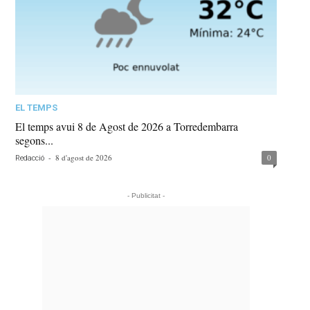
EL TEMPS
El temps avui 8 de Agost de 2026 a Torredembarra
segons...
-
8 d'agost de 2026
0
Redacció
- Publicitat -