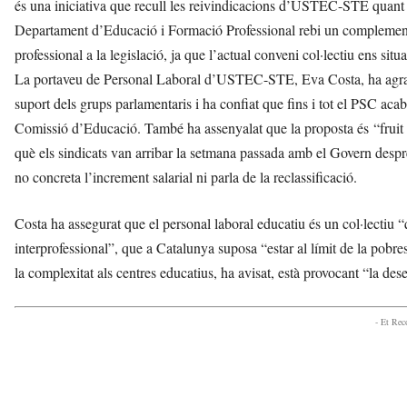
és una iniciativa que recull les reivindicacions d’USTEC-STE quant a
d
Departament d’Educació i Formació Professional rebi un complement 
e
m
professional a la legislació, ja que l’actual conveni col·lectiu ens situ
b
La portaveu de Personal Laboral d’USTEC-STE, Eva Costa, ha agraït
a
suport dels grups parlamentaris i ha confiat que fins i tot el PSC acab
r
r
Comissió d’Educació. També ha assenyalat que la proposta és “fruit de 
a
què els sindicats van arribar la setmana passada amb el Govern desp
a
no concreta l’increment salarial ni parla de la reclassificació.
v
u
i
Costa ha assegurat que el personal laboral educatiu és un col·lectiu “
interprofessional”, que a Catalunya suposa “estar al límit de la pobre
la complexitat als centres educatius, ha avisat, està provocant “la dese
- Et Re