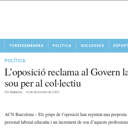
N
TORREDEMBARRA
POLÍTICA
SUCCESSOS
ESPOR
o
t
í
POLÍTICA
c
L’oposició reclama al Govern la
i
e
sou per al col·lectiu
s
d
Por
Redacció
-
16 de desembre de 2025
e
T
o
r
ACN Barcelona – Els grups de l’oposició han registrat una proposta d
r
personal laboral educatiu i un increment de sou d’aquests professio
e