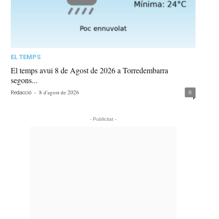
EL TEMPS
El temps avui 8 de Agost de 2026 a Torredembarra
segons...
-
8 d'agost de 2026
0
Redacció
- Publicitat -