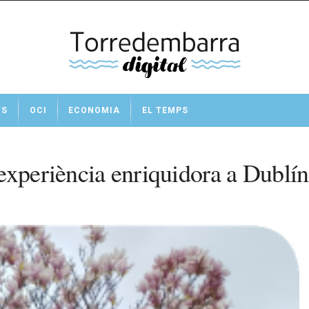
TS
OCI
ECONOMIA
EL TEMPS
experiència enriquidora a Dublín