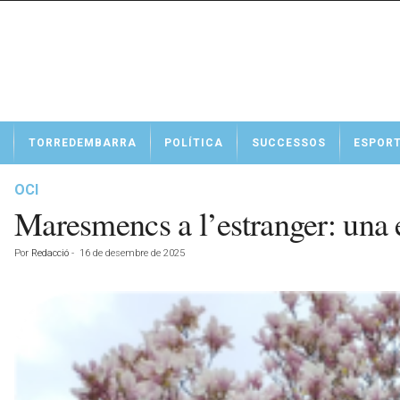
N
TORREDEMBARRA
POLÍTICA
SUCCESSOS
ESPOR
o
t
í
OCI
c
Maresmencs a l’estranger: una 
i
e
Por
Redacció
-
16 de desembre de 2025
s
d
e
T
o
r
r
e