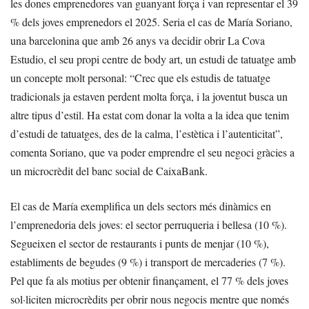
les dones emprenedores van guanyant força i van representar el 39
% dels joves emprenedors el 2025. Seria el cas de María Soriano,
una barcelonina que amb 26 anys va decidir obrir La Cova
Estudio, el seu propi centre de body art, un estudi de tatuatge amb
un concepte molt personal: “Crec que els estudis de tatuatge
tradicionals ja estaven perdent molta força, i la joventut busca un
altre tipus d’estil. Ha estat com donar la volta a la idea que tenim
d’estudi de tatuatges, des de la calma, l’estètica i l’autenticitat”,
comenta Soriano, que va poder emprendre el seu negoci gràcies a
un microcrèdit del banc social de CaixaBank.
El cas de María exemplifica un dels sectors més dinàmics en
l’emprenedoria dels joves: el sector perruqueria i bellesa (10 %).
Segueixen el sector de restaurants i punts de menjar (10 %),
establiments de begudes (9 %) i transport de mercaderies (7 %).
Pel que fa als motius per obtenir finançament, el 77 % dels joves
sol·liciten microcrèdits per obrir nous negocis mentre que només