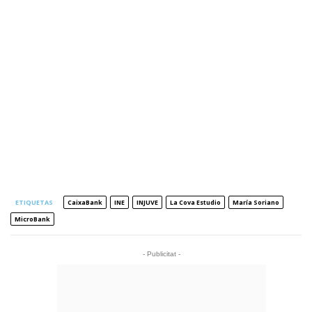
ETIQUETAS
CaixaBank
INE
INJUVE
La Cova Estudio
María Soriano
MicroBank
- Publicitat -