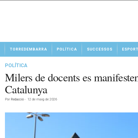
N
TORREDEMBARRA
POLÍTICA
SUCCESSOS
ESPOR
o
t
í
POLÍTICA
c
Milers de docents es manifesten
i
e
Catalunya
s
d
Por
Redacció
-
12 de maig de 2026
e
T
o
r
r
e