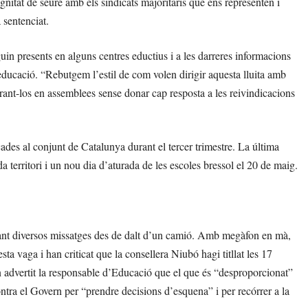
gnitat de seure amb els sindicats majoritaris que ens representen i
 sentenciat.
uin presents en alguns centres eductius i a les darreres informacions
educació. “Rebutgem l’estil de com volen dirigir aquesta lluita amb
trant-los en assemblees sense donar cap resposta a les reivindicacions
ades al conjunt de Catalunya durant el tercer trimestre. La última
 territori i un nou dia d’aturada de les escoles bressol el 20 de maig.
ançant diversos missatges des de dalt d’un camió. Amb megàfon en mà,
a vaga i han criticat que la consellera Niubó hagi titllat les 17
advertit la responsable d’Educació que el que és “desproporcionat”
ntra el Govern per “prendre decisions d’esquena” i per recórrer a la