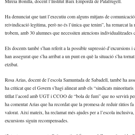
Mireia Bonilla, docent l’Institut Baix Empordà de Palafrugell.
Ha denunciat que tant l’executiu com alguns mitjans de comunicació 
reivindicació legítima, però no és l’única que tenim”, ha remarcat la 
trobem, amb 30 alumnes que necessiten atencions individualitzades 
Els docents també s’han referit a la possible supressió d’excursions i
han assegurat que s’ha arribat a un punt en què la situació s’ha torna
etzibat.
Rosa Arias, docent de l’escola Samuntada de Sabadell, també ha asseg
ha criticat que el Govern s’hagi alineat amb els “sindicats minoritari
titllat l’acord amb UGT i CCOO de “bola de fum” que no servirà per r
ha comentat Arias que ha recordat que la promesa de reduir ràtios fa 
valorat. Així mateix, ha reclamat més ajudes per a l’escola inclusiva, u
excursions siguin recompensades.