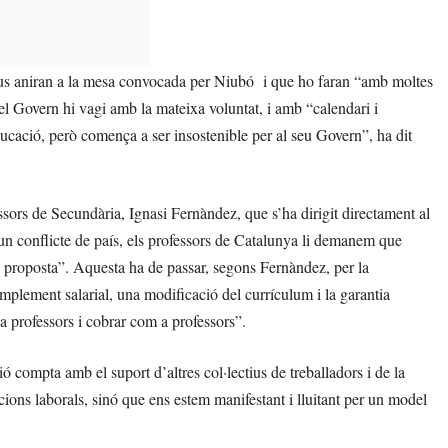
us aniran a la mesa convocada per Niubó i que ho faran “amb moltes
e el Govern hi vagi amb la mateixa voluntat, i amb “calendari i
ducació, però comença a ser insostenible per al seu Govern”, ha dit
ssors de Secundària, Ignasi Fernàndez, que s’ha dirigit directament al
 un conflicte de país, els professors de Catalunya li demanem que
na proposta”. Aquesta ha de passar, segons Fernàndez, per la
omplement salarial, una modificació del currículum i la garantia
 professors i cobrar com a professors”.
ó compta amb el suport d’altres col·lectius de treballadors i de la
ons laborals, sinó que ens estem manifestant i lluitant per un model