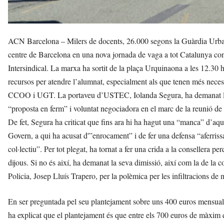
ACN Barcelona – Milers de docents, 26.000 segons la Guàrdia Urbana
centre de Barcelona en una nova jornada de vaga a tot Catalunya c
Intersindical. La marxa ha sortit de la plaça Urquinaona a les 12.30 h
recursos per atendre l’alumnat, especialment als que tenen més necessi
CCOO i UGT. La portaveu d’USTEC, Iolanda Segura, ha demanat la di
“proposta en ferm” i voluntat negociadora en el marc de la reunió de
De fet, Segura ha criticat que fins ara hi ha hagut una “manca” d’aque
Govern, a qui ha acusat d'”enrocament” i de fer una defensa “aferris
col·lectiu”. Per tot plegat, ha tornat a fer una crida a la consellera p
dijous. Si no és així, ha demanat la seva dimissió, així com la de la co
Policia, Josep Lluís Trapero, per la polèmica per les infiltracions 
En ser preguntada pel seu plantejament sobre uns 400 euros mensuals 
ha explicat que el plantejament és que entre els 700 euros de màxim 