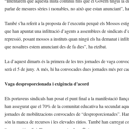
“Intentarem que aquesta lluita continuï fins que el Govern tingui la di
parlar de mesures sèries i raonables, no això que estan anunciant”, ha
També s’ha referit a la proposta de l’executiu perquè els Mossos estig
que han apuntat una infiltració d’agents a assemblees de sindicats d’
repressió, posant mossos a instituts quan ningú els ha demanat i infil
que nosaltres estem anunciant des de fa dies”, ha etzibat.
La d’aquest dimarts és la primera de les tres jornades de vaga convoc
serà el 5 de juny. A més, hi ha convocades dues jornades més per cada
Vaga desproporcionada i exigència d’acord
Els portaveus sindicals han posat el punt final a la manifestació ll
han assegurat que el 70% de la comunitat educativa ha secundat aquest
jornades de mobilitzacions convocades de “desproporcionades”. Han 
són la manca de recursos i les elevades ràtios. També han carregat co