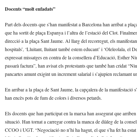
Docents “molt enfadats”
Part dels docents que s’han manifestat a Barcelona han arribat a pl
que ha sortit de plaça Espanya i l’altra de l’estació del Clot. Finalme
direcció a la plaça Sant Jaume. Al llarg del recorregut, els manifesta
hospitals’, ‘Lluitant, lluitant també estem educant’ i ‘Oleleolala, e
expressat missatges en contra de la consellera d’Educació, Esther Niubó
passarà factura”, han avisat els protestants que també han cridat “Niu
pancartes amunt exigint un increment salarial i s’ajupien reclamant un
En arribar a la plaça de Sant Jaume, la capçalera de la manifestació s’
han encès pots de fum de colors i diversos petards.
Els docents que han participat en la marxa han assegurat que arriben 
situació. Han tornat a carregar contra la manca de diàleg de la conse
CCOO i UGT. “Negociació no n’hi ha hagut, el que s’ha fet ha estat u