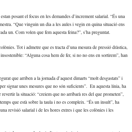
estan posant el focus en les demandes d’increment salarial. “És una
mestra. “Que vinguin un dia a les aules i vegin en quina situació ens
cada un. Com volen que fem aquesta feina?”, s’ha preguntat.
 colònies. Tot i admetre que es tracta d’una mesura de pressió dràstica,
t insostenible: “Alguna cosa hem de fer, si no no ens en sortirem”, han
urat que arriben a la jornada d’aquest dimarts “molt desgastats” i
s per signar unes mesures que no són suficients”. En aquesta línia, ha
evertir la situació: “creiem que no arribarà res del que prometen”,
temps que està sobre la taula i no es compleix. “És un insult”, ha
na revisió salarial i de les hores extres i que les colònies i les