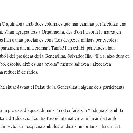
aça Urquinaona amb dues columnes que han caminat per la ciutat: una
nt, s’han agrupat tots a Urquinaona, des d’on ha sortit la marxa en
nts han cantat proclames com ‘Les despeses militars per escoles i
l Departament anem a cremar’. També han exhibit pancartes i han
 i del president de la Generalitat, Salvador Illa. “Illa si això dura et
bó, escolta, això és una revolta” mentre saltaven i aixecaven
a reducció de ràtios.
ha situat davant el Palau de la Generalitat i alguns dels participants
a la protesta d’aquest dimarts “molt enfadats” i “indignats” amb la
lleria d’Educació i contra l’acord al qual Govern ha arribat amb
n pacte per l’esquena amb dos sindicats minoritaris”, ha criticat