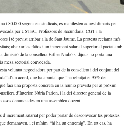
 i 80.000 segons els sindicats, es manifesten aquest dimarts pel
onvocada per USTEC, Professors de Secundària, CGT i la
ores i té previst arribar a la de Sant Jaume. La protesta reclama més
tats; abaixar les ràtios i un increment salarial superior al pactat amb
missió de la consellera Esther Niubó si dijous no porta una
 la mesa sectorial convocada.
sta voluntat negociadora per part de la consellera i del conjunt del
sada” d’un acord, que ha apuntat que “ha rebutjat el 95% del
erquè faci una proposta concreta en la reunió prevista per al pròxim
nsellera d’Interior, Núria Parlon, i la del director general de la
de mossos denunciades en una assemblea docent.
d’increment salarial per poder parlar de desconvocar les protestes,
que demanaven, i el mínim, “hi ha un entremig”. En tot cas, ha