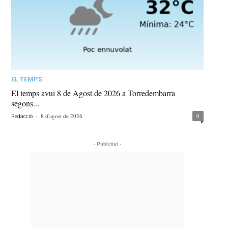
EL TEMPS
El temps avui 8 de Agost de 2026 a Torredembarra
segons...
-
8 d'agost de 2026
0
Redacció
- Publicitat -