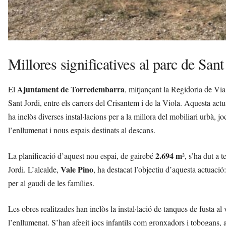
Millores significatives al parc de Sant
Ajuntament de Torredembarra
El
, mitjançant la Regidoria de Via 
Sant Jordi, entre els carrers del Crisantem i de la Viola. Aquesta act
ha inclòs diverses instal·lacions per a la millora del mobiliari urbà, jo
l’enllumenat i nous espais destinats al descans.
2.694 m²
La planificació d’aquest nou espai, de gairebé
, s’ha dut a 
Vale Pino
Jordi. L’alcalde,
, ha destacat l’objectiu d’aquesta actuació
per al gaudi de les famílies.
Les obres realitzades han inclòs la instal·lació de tanques de fusta al 
l’enllumenat. S’han afegit jocs infantils com gronxadors i tobogans, 