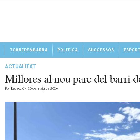
N
TORREDEMBARRA
POLÍTICA
SUCCESSOS
ESPOR
o
t
í
ACTUALITAT
c
Millores al nou parc del barri 
i
e
Por
Redacció
-
20 de maig de 2026
s
d
e
T
o
r
r
e