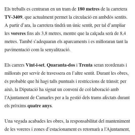
180 metres
Els treballs es centraran en un tram de
de la carretera
TV-3409
, que actualment permet la circulació en ambdós sentits.
A partir d’ara, la carretera tindrà un únic sentit, per tal d’ampliar
voreres
les
fins als 3,8 metres, mentre que la calçada serà de 8,4
metres. També s’adequaran els aparcaments i es milloraran tant la
pavimentació com la senyalització.
Vint-i-set
Quaranta-dos
Trenta
Els carrers
,
i
seran reordenats i
millorats per servir de travessera en l’altre sentit. Durant les obres,
és probable que hi hagi talls puntuals i restriccions de trànsit; per
això, la Diputació ha signat un conveni de col·laboració amb
l’Ajuntament de Camarles per a la gestió dels trams afectats durant
quatre anys
els pròxims
.
Una vegada acabades les obres, la responsabilitat del manteniment
de les voreres i zones d’estacionament es retornarà a l’Ajuntament,