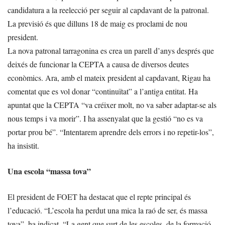
candidatura a la reelecció per seguir al capdavant de la patronal.
La previsió és que dilluns 18 de maig es proclami de nou
president.
La nova patronal tarragonina es crea un parell d’anys després que
deixés de funcionar la CEPTA a causa de diversos deutes
econòmics. Ara, amb el mateix president al capdavant, Rigau ha
comentat que es vol donar “continuïtat” a l’antiga entitat. Ha
apuntat que la CEPTA “va créixer molt, no va saber adaptar-se als
nous temps i va morir”. I ha assenyalat que la gestió “no es va
portar prou bé”. “Intentarem aprendre dels errors i no repetir-los”,
ha insistit.
Una escola “massa tova”
El president de FOET ha destacat que el repte principal és
l’educació. “L’escola ha perdut una mica la raó de ser, és massa
tova”, ha indicat. “La gent que surt de les escoles, de la formació