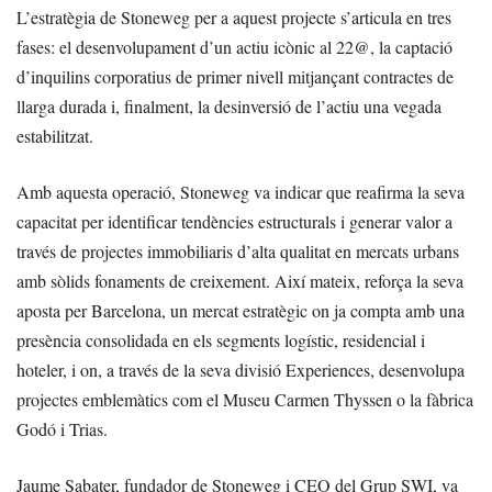
L’estratègia de Stoneweg per a aquest projecte s’articula en tres
fases: el desenvolupament d’un actiu icònic al 22@, la captació
d’inquilins corporatius de primer nivell mitjançant contractes de
llarga durada i, finalment, la desinversió de l’actiu una vegada
estabilitzat.
Amb aquesta operació, Stoneweg va indicar que reafirma la seva
capacitat per identificar tendències estructurals i generar valor a
través de projectes immobiliaris d’alta qualitat en mercats urbans
amb sòlids fonaments de creixement. Així mateix, reforça la seva
aposta per Barcelona, un mercat estratègic on ja compta amb una
presència consolidada en els segments logístic, residencial i
hoteler, i on, a través de la seva divisió Experiences, desenvolupa
projectes emblemàtics com el Museu Carmen Thyssen o la fàbrica
Godó i Trias.
Jaume Sabater, fundador de Stoneweg i CEO del Grup SWI, va