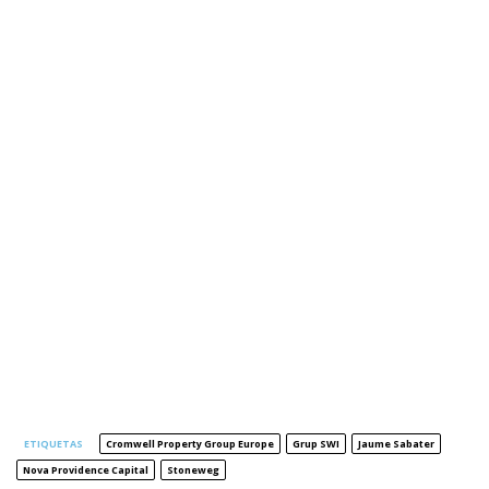
ETIQUETAS
Cromwell Property Group Europe
Grup SWI
Jaume Sabater
Nova Providence Capital
Stoneweg