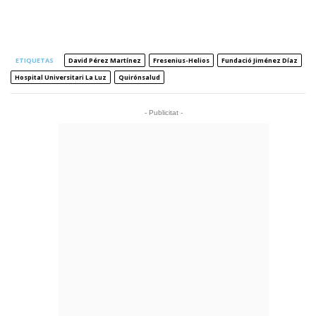
ETIQUETAS
David Pérez Martínez
Fresenius-Helios
Fundació Jiménez Díaz
Hospital Universitari La Luz
Quirónsalud
- Publicitat -