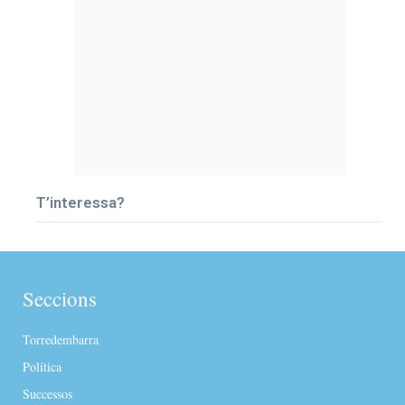
T’interessa?
Seccions
Torredembarra
Política
Successos