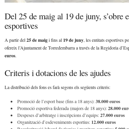
Del 25 de maig al 19 de juny, s’obre el
esportives
25 de maig
19 de juny
A partir del
i fins al
, les entitats esportives 
ofereix l’Ajuntament de Torredembarra a través de la Regidoria d’Espo
euros
.
Criteris i dotacions de les ajudes
La distribució dels fons es farà segons els següents criteris:
38.000 euros
Promoció de l’esport base (fins a 18 anys):
28.000 eur
Promoció esportiva federada (majors de 18 anys):
27.000 euros
Despeses d’arbitratge i inscripcions d’equips:
12.000 euros
Organització d’esdeveniments esportius:
5.000 e
Regularització laboral de tècnics i monitors esportius: