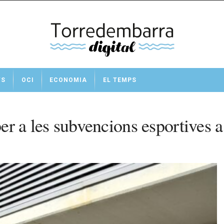
TS
OCI
ECONOMIA
EL TEMPS
 per a les subvencions esportives