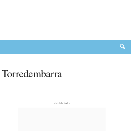
 a Torredembarra
- Publicitat -