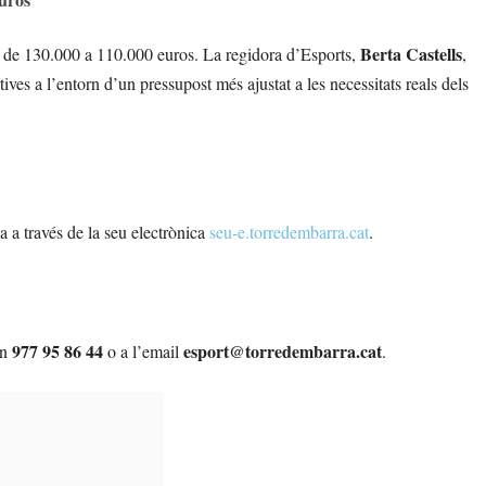
Berta Castells
da de 130.000 a 110.000 euros. La regidora d’Esports,
,
ives a l’entorn d’un pressupost més ajustat a les necessitats reals dels
a a través de la seu electrònica
seu-e.torredembarra.cat
.
977 95 86 44
esport@torredembarra.cat
on
o a l’email
.