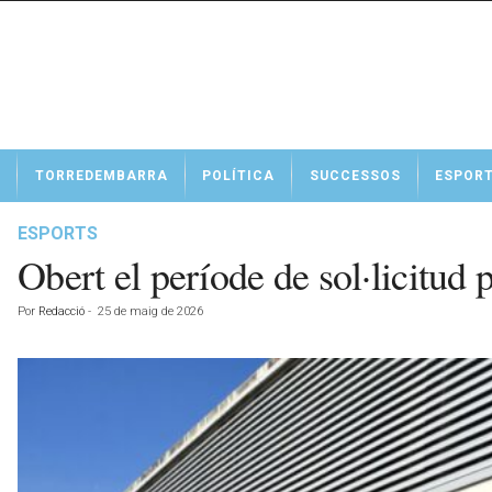
N
TORREDEMBARRA
POLÍTICA
SUCCESSOS
ESPOR
o
t
í
ESPORTS
c
Obert el període de sol·licitud
i
e
Por
Redacció
-
25 de maig de 2026
s
d
e
T
o
r
r
e