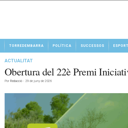
N
TORREDEMBARRA
POLÍTICA
SUCCESSOS
ESPOR
o
t
í
ACTUALITAT
c
Obertura del 22è Premi Iniciat
i
e
Por
Redacció
-
29 de juny de 2026
s
d
e
T
o
r
r
e