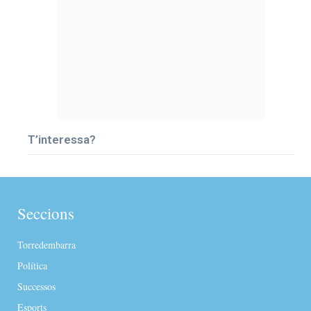
T’interessa?
Seccions
Torredembarra
Política
Successos
Esports