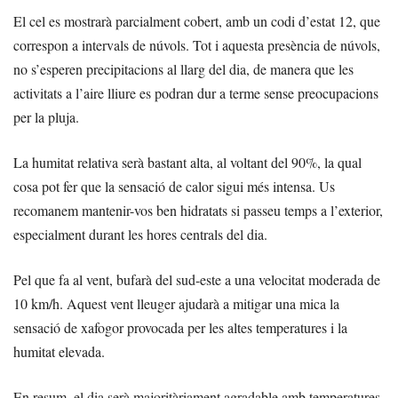
El cel es mostrarà parcialment cobert, amb un codi d’estat 12, que
correspon a intervals de núvols. Tot i aquesta presència de núvols,
no s’esperen precipitacions al llarg del dia, de manera que les
activitats a l’aire lliure es podran dur a terme sense preocupacions
per la pluja.
La humitat relativa serà bastant alta, al voltant del 90%, la qual
cosa pot fer que la sensació de calor sigui més intensa. Us
recomanem mantenir-vos ben hidratats si passeu temps a l’exterior,
especialment durant les hores centrals del dia.
Pel que fa al vent, bufarà del sud-este a una velocitat moderada de
10 km/h. Aquest vent lleuger ajudarà a mitigar una mica la
sensació de xafogor provocada per les altes temperatures i la
humitat elevada.
En resum, el dia serà majoritàriament agradable amb temperatures