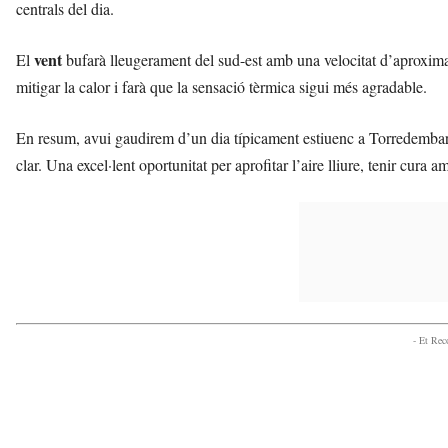
centrals del dia.
vent
El
bufarà lleugerament del sud-est amb una velocitat d’aproxi
mitigar la calor i farà que la sensació tèrmica sigui més agradable.
En resum, avui gaudirem d’un dia típicament estiuenc a Torredembar
clar. Una excel·lent oportunitat per aprofitar l’aire lliure, tenir cura
- Et Re