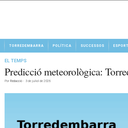
N
TORREDEMBARRA
POLÍTICA
SUCCESSOS
ESPOR
o
t
í
EL TEMPS
c
Predicció meteorològica: Torre
i
e
Por
Redacció
-
3 de juliol de 2026
s
d
e
T
o
r
r
e