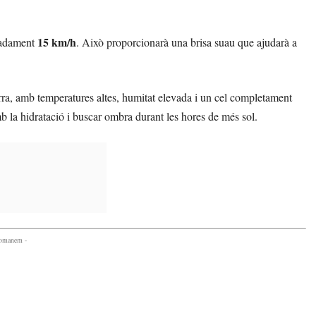
15 km/h
madament
. Això proporcionarà una brisa suau que ajudarà a
ra, amb temperatures altes, humitat elevada i un cel completament
 amb la hidratació i buscar ombra durant les hores de més sol.
comanem -