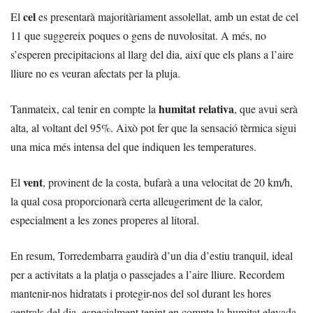
cel
El
es presentarà majoritàriament assolellat, amb un estat de cel
11 que suggereix poques o gens de nuvolositat. A més, no
s’esperen precipitacions al llarg del dia, així que els plans a l’aire
lliure no es veuran afectats per la pluja.
humitat relativa
Tanmateix, cal tenir en compte la
, que avui serà
alta, al voltant del 95%. Això pot fer que la sensació tèrmica sigui
una mica més intensa del que indiquen les temperatures.
vent
El
, provinent de la costa, bufarà a una velocitat de 20 km/h,
la qual cosa proporcionarà certa alleugeriment de la calor,
especialment a les zones properes al litoral.
En resum, Torredembarra gaudirà d’un dia d’estiu tranquil, ideal
per a activitats a la platja o passejades a l’aire lliure. Recordem
mantenir-nos hidratats i protegir-nos del sol durant les hores
centrals del dia, especialment tenint en compte la humitat elevada.