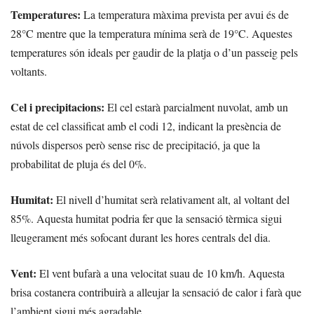
Temperatures:
La temperatura màxima prevista per avui és de
28°C mentre que la temperatura mínima serà de 19°C. Aquestes
temperatures són ideals per gaudir de la platja o d’un passeig pels
voltants.
Cel i precipitacions:
El cel estarà parcialment nuvolat, amb un
estat de cel classificat amb el codi 12, indicant la presència de
núvols dispersos però sense risc de precipitació, ja que la
probabilitat de pluja és del 0%.
Humitat:
El nivell d’humitat serà relativament alt, al voltant del
85%. Aquesta humitat podria fer que la sensació tèrmica sigui
lleugerament més sofocant durant les hores centrals del dia.
Vent:
El vent bufarà a una velocitat suau de 10 km/h. Aquesta
brisa costanera contribuirà a alleujar la sensació de calor i farà que
l’ambient sigui més agradable.