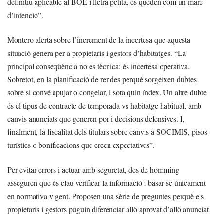
definitiu aplicable al BOE i lletra petita, es queden com un marc
d’intenció”.
Montero alerta sobre l’increment de la incertesa que aquesta
situació genera per a propietaris i gestors d’habitatges. “La
principal conseqüència no és tècnica: és incertesa operativa.
Sobretot, en la planificació de rendes perquè sorgeixen dubtes
sobre si convé apujar o congelar, i sota quin índex. Un altre dubte
és el tipus de contracte de temporada vs habitatge habitual, amb
canvis anunciats que generen por i decisions defensives. I,
finalment, la fiscalitat dels titulars sobre canvis a SOCIMIS, pisos
turístics o bonificacions que creen expectatives”.
Per evitar errors i actuar amb seguretat, des de homming
asseguren que és clau verificar la informació i basar-se únicament
en normativa vigent. Proposen una sèrie de preguntes perquè els
propietaris i gestors puguin diferenciar allò aprovat d’allò anunciat