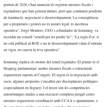
portem de 2026 s’han anunciat i/o registrat mesures fiscals i
reguladores que han generat titulars, però que continuen pendents
de tramitació, negociació o desenvolupament. La conseqüència
per a propietaris i gestors no és només legal: és incertesa
operativa”. Jorge Montero, CEO i cofundador de homming, va
recordar un consell “senzill per no perdre’ns”: “La regla d’or: si
no està publicat al BOE o no té desenvolupament i data d’entrada
en vigor, no canvia la teva operativa”.
homming explica els motius del retard regulador. El primer és el
bloqueig parlamentari: moltes mesures fiscals o estructurals
requereixen suports al Congrés. El segon és la negociació amb
socis: algunes propostes s’encallen per discrepàncies polítiques
(especialment en lloguer). I el tercer són les competències
autonòmiques unides a una execució complexa perquè certes
mesures requereixen coordinació amb CCAA o ajuntaments, o
disseny tècnic (índexs, registres, controls), fet que provoca