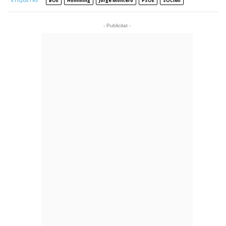
ETIQUETAS
BOE
Homming
Jorge Montero
PSOE
SOCIMI
- Publicitat -