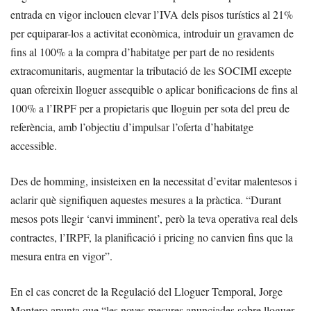
entrada en vigor inclouen elevar l’IVA dels pisos turístics al 21%
per equiparar-los a activitat econòmica, introduir un gravamen de
fins al 100% a la compra d’habitatge per part de no residents
extracomunitaris, augmentar la tributació de les SOCIMI excepte
quan ofereixin lloguer assequible o aplicar bonificacions de fins al
100% a l’IRPF per a propietaris que lloguin per sota del preu de
referència, amb l’objectiu d’impulsar l’oferta d’habitatge
accessible.
Des de homming, insisteixen en la necessitat d’evitar malentesos i
aclarir què signifiquen aquestes mesures a la pràctica. “Durant
mesos pots llegir ‘canvi imminent’, però la teva operativa real dels
contractes, l’IRPF, la planificació i pricing no canvien fins que la
mesura entra en vigor”.
En el cas concret de la Regulació del Lloguer Temporal, Jorge
Montero apunta que “les noves mesures anunciades sobre lloguer