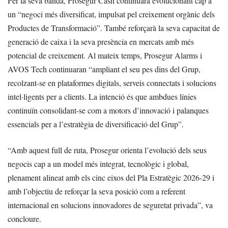
Per la seva banda, Prosegur Cash continuarà evolucionant cap a
un “negoci més diversificat, impulsat pel creixement orgànic dels
Productes de Transformació”. També reforçarà la seva capacitat de
generació de caixa i la seva presència en mercats amb més
potencial de creixement. Al mateix temps, Prosegur Alarms i
AVOS Tech continuaran “ampliant el seu pes dins del Grup,
recolzant-se en plataformes digitals, serveis connectats i solucions
intel·ligents per a clients. La intenció és que ambdues línies
continuïn consolidant-se com a motors d’innovació i palanques
essencials per a l’estratègia de diversificació del Grup”.
“Amb aquest full de ruta, Prosegur orienta l’evolució dels seus
negocis cap a un model més integrat, tecnològic i global,
plenament alineat amb els cinc eixos del Pla Estratègic 2026-29 i
amb l’objectiu de reforçar la seva posició com a referent
internacional en solucions innovadores de seguretat privada”, va
concloure.