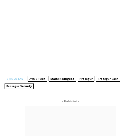
ETIQUETAS
AVOS Tech
Maite Rodríguez
Prosegur
Prosegur Cash
Prosegur Security
- Publicitat -