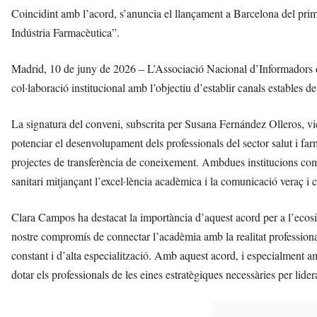
Coincidint amb l’acord, s’anuncia el llançament a Barcelona del pri
Indústria Farmacèutica”.
Madrid, 10 de juny de 2026 – L’Associació Nacional d’Informadors d
col·laboració institucional amb l’objectiu d’establir canals estables 
La signatura del conveni, subscrita per Susana Fernández Olleros, 
potenciar el desenvolupament dels professionals del sector salut i far
projectes de transferència de coneixement. Ambdues institucions comp
sanitari mitjançant l’excel·lència acadèmica i la comunicació veraç i 
Clara Campos ha destacat la importància d’aquest acord per a l’ecos
nostre compromís de connectar l’acadèmia amb la realitat professional
constant i d’alta especialització. Amb aquest acord, i especialment
dotar els professionals de les eines estratègiques necessàries per liderar