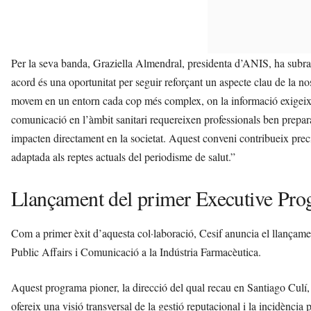
Per la seva banda, Graziella Almendral, presidenta d’ANIS, ha subrat
acord és una oportunitat per seguir reforçant un aspecte clau de la no
movem en un entorn cada cop més complex, on la informació exigeix espe
comunicació en l’àmbit sanitari requereixen professionals ben prepara
impacten directament en la societat. Aquest conveni contribueix pre
adaptada als reptes actuals del periodisme de salut.”
Llançament del primer Executive Pro
Com a primer èxit d’aquesta col·laboració, Cesif anuncia el llança
Public Affairs i Comunicació a la Indústria Farmacèutica.
Aquest programa pioner, la direcció del qual recau en Santiago Culí,
ofereix una visió transversal de la gestió reputacional i la incidènci