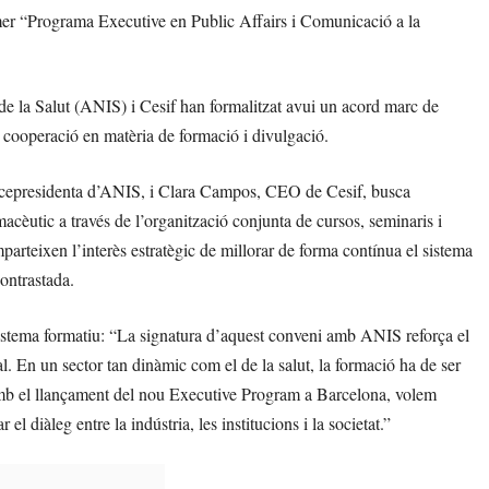
mer “Programa Executive en Public Affairs i Comunicació a la
e la Salut (ANIS) i Cesif han formalitzat avui un acord marc de
de cooperació en matèria de formació i divulgació.
vicepresidenta d’ANIS, i Clara Campos, CEO de Cesif, busca
macèutic a través de l’organització conjunta de cursos, seminaris i
arteixen l’interès estratègic de millorar de forma contínua el sistema
contrastada.
istema formatiu: “La signatura d’aquest conveni amb ANIS reforça el
. En un sector tan dinàmic com el de la salut, la formació ha de ser
 amb el llançament del nou Executive Program a Barcelona, volem
 el diàleg entre la indústria, les institucions i la societat.”