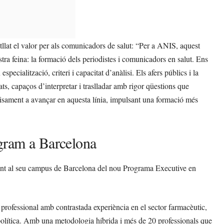
llat el valor per als comunicadors de salut: “Per a ANIS, aquest
stra feina: la formació dels periodistes i comunicadors en salut. Ens
cialització, criteri i capacitat d’anàlisi. Els afers públics i la
ts, capaços d’interpretar i traslladar amb rigor qüestions que
cisament a avançar en aquesta línia, impulsant una formació més
gram a Barcelona
ment al seu campus de Barcelona del nou Programa Executive en
 professional amb contrastada experiència en el sector farmacèutic,
a política. Amb una metodologia híbrida i més de 20 professionals que