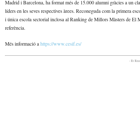
Madrid i Barcelona, ha format més de 15.000 alumni gràcies a un clau
líders en les seves respectives àrees. Reconeguda com la primera es
i única escola sectorial inclosa al Ranking de Millors Màsters de 
referència.
Més informació a
https://www.cesif.es/
- Et Re