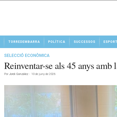
N
TORREDEMBARRA
POLÍTICA
SUCCESSOS
ESPOR
o
t
í
SELECCIÓ ECONÒMICA
c
Reinventar-se als 45 anys amb
i
e
Por
Jordi González
-
10 de juny de 2026
s
d
e
T
o
r
r
e