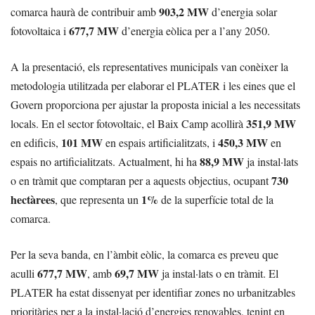
903,2 MW
comarca haurà de contribuir amb
d’energia solar
677,7 MW
fotovoltaica i
d’energia eòlica per a l’any 2050.
A la presentació, els representatives municipals van conèixer la
metodologia utilitzada per elaborar el PLATER i les eines que el
Govern proporciona per ajustar la proposta inicial a les necessitats
351,9 MW
locals. En el sector fotovoltaic, el Baix Camp acollirà
101 MW
450,3 MW
en edificis,
en espais artificialitzats, i
en
88,9 MW
espais no artificialitzats. Actualment, hi ha
ja instal·lats
730
o en tràmit que comptaran per a aquests objectius, ocupant
hectàrees
1%
, que representa un
de la superfície total de la
comarca.
Per la seva banda, en l’àmbit eòlic, la comarca es preveu que
677,7 MW
69,7 MW
aculli
, amb
ja instal·lats o en tràmit. El
PLATER ha estat dissenyat per identifiar zones no urbanitzables
prioritàries per a la instal·lació d’energies renovables, tenint en